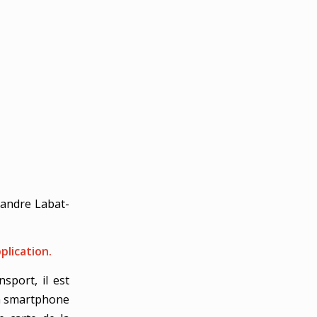
xandre Labat-
plication.
port, il est
on smartphone