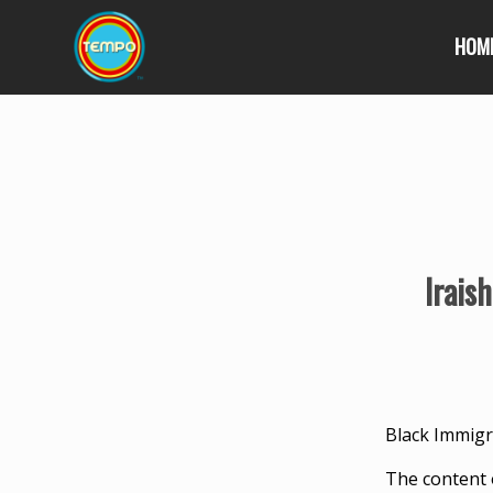
HOM
Irais
Black Immigr
The content 