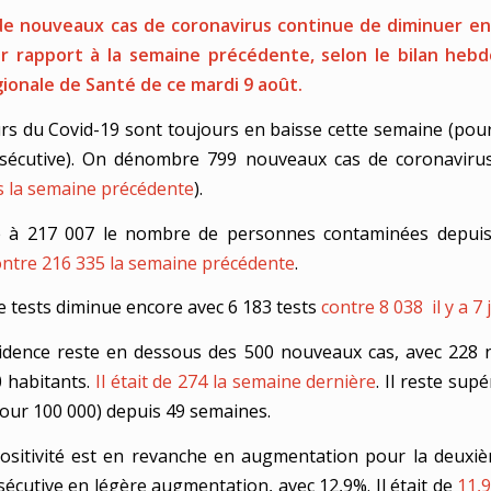
e nouveaux cas de coronavirus continue de diminuer ent
ar rapport à la semaine précédente, selon le bilan heb
ionale de Santé de ce mardi 9 août.
urs du Covid-19 sont toujours en baisse cette semaine (pou
sécutive). On dénombre 799 nouveaux cas de coronavirus
 la semaine précédente
).
e à 217 007 le nombre de personnes contaminées depuis
ontre 216 335 la semaine précédente
.
 tests diminue encore avec 6 183 tests
contre 8 038 il y a 7 
cidence reste en dessous des 500 nouveaux cas, avec 228
 habitants.
Il était de 274 la semaine dernière
. Il reste sup
pour 100 000) depuis 49 semaines.
ositivité est en revanche en augmentation pour la deux
écutive en légère augmentation, avec 12,9%. Il était de
11,