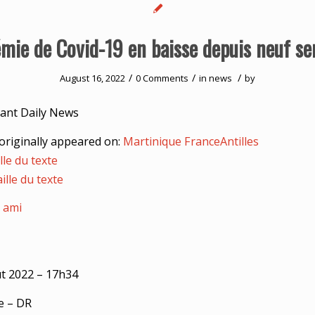
émie de Covid-19 en baisse depuis neuf s
/
/
/
August 16, 2022
0 Comments
in
news
by
ant Daily News
originally appeared on:
Martinique FranceAntilles
lle du texte
ille du texte
 ami
t 2022 – 17h34
e – DR