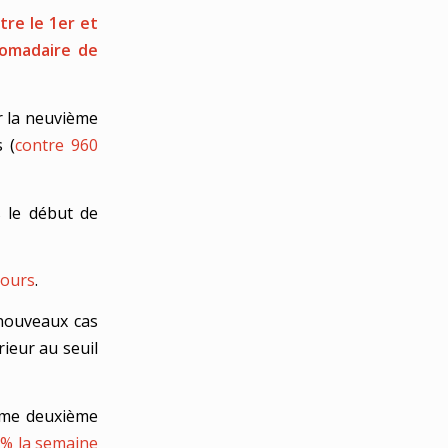
re le 1er et
domadaire de
r la neuvième
 (
contre 960
 le début de
jours
.
 nouveaux cas
érieur au seuil
ième deuxième
9% la semaine