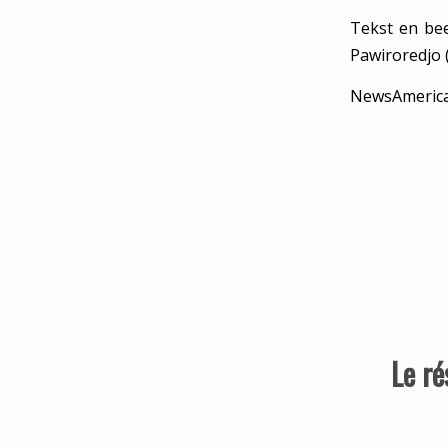
Tekst en be
Pawiroredjo 
NewsAmeric
Le ré