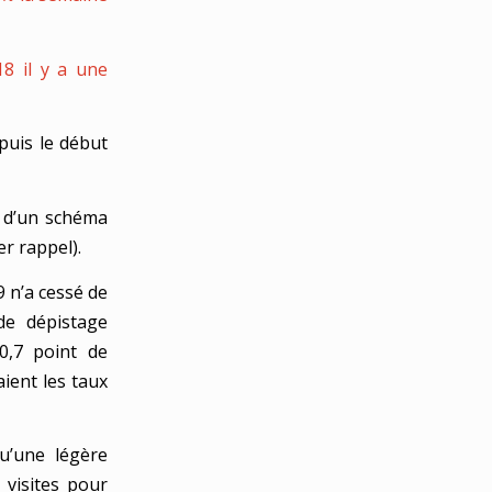
18 il y a une
puis le début
t d’un schéma
er rappel).
 n’a cessé de
de dépistage
 0,7 point de
ient les taux
qu’une légère
visites pour