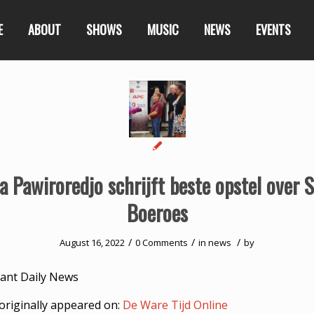
E
ABOUT
SHOWS
MUSIC
NEWS
EVENTS
ha Pawiroredjo schrijft beste opstel over 
Boeroes
/
/
/
August 16, 2022
0 Comments
in
news
by
ant Daily News
originally appeared on:
De Ware Tijd Online