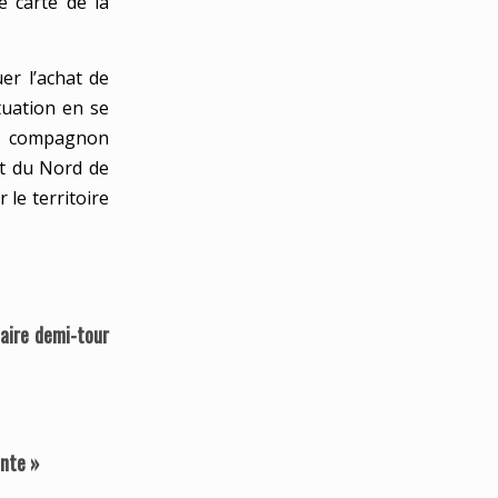
e carte de la
er l’achat de
tuation en se
le compagnon
et du Nord de
 le territoire
faire demi-tour
ente »