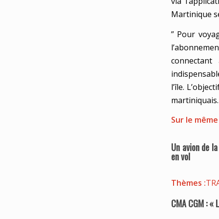
via l’applic
Martinique se
” Pour voyag
l’abonnement
connectant 
indispensabl
l’île. L’obje
martiniquais.
Sur le même
Un avion de la
en vol
Thèmes :
TR
CMA CGM : « Le