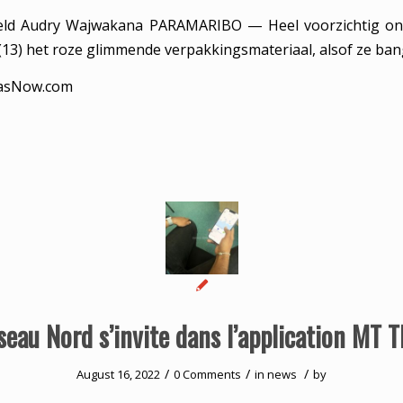
eld Audry Wajwakana PARAMARIBO — Heel voorzichtig ont
(13) het roze glimmende verpakkingsmateriaal, alsof ze ba
asNow.com
seau Nord s’invite dans l’application MT 
/
/
/
August 16, 2022
0 Comments
in
news
by