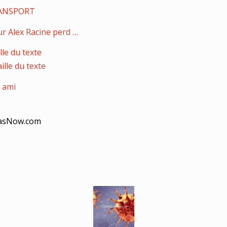
ANSPORT
ur Alex Racine perd …
lle du texte
ille du texte
 ami
asNow.com