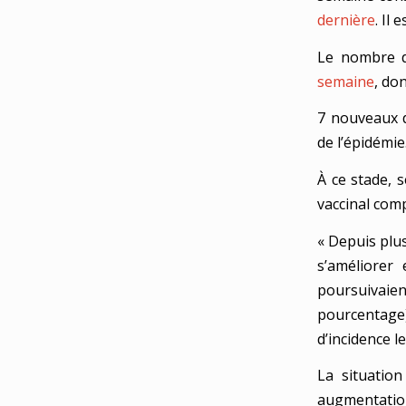
dernière
. Il
Le nombre d’
semaine
, do
7 nouveaux d
de l’épidémie
À ce stade, 
vaccinal comp
« Depuis plu
s’améliorer
poursuivaien
pourcentage)
d’incidence le
La situation
augmentatio