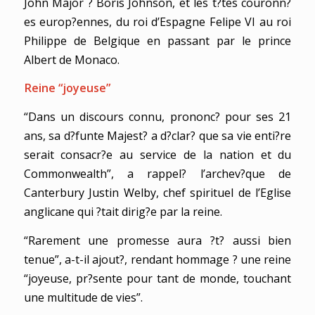
John Major ? Boris Johnson, et les t?tes couronn?
es europ?ennes, du roi d’Espagne Felipe VI au roi
Philippe de Belgique en passant par le prince
Albert de Monaco.
Reine “joyeuse”
“Dans un discours connu, prononc? pour ses 21
ans, sa d?funte Majest? a d?clar? que sa vie enti?re
serait consacr?e au service de la nation et du
Commonwealth”, a rappel? l’archev?que de
Canterbury Justin Welby, chef spirituel de l’Eglise
anglicane qui ?tait dirig?e par la reine.
“Rarement une promesse aura ?t? aussi bien
tenue”, a-t-il ajout?, rendant hommage ? une reine
“joyeuse, pr?sente pour tant de monde, touchant
une multitude de vies”.