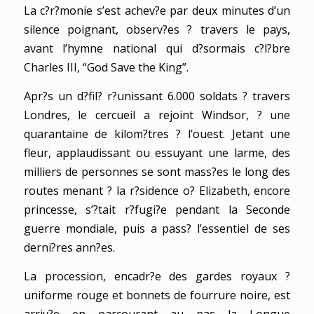
La c?r?monie s’est achev?e par deux minutes d’un
silence poignant, observ?es ? travers le pays,
avant l’hymne national qui d?sormais c?l?bre
Charles III, “God Save the King”.
Apr?s un d?fil? r?unissant 6.000 soldats ? travers
Londres, le cercueil a rejoint Windsor, ? une
quarantaine de kilom?tres ? l’ouest. Jetant une
fleur, applaudissant ou essuyant une larme, des
milliers de personnes se sont mass?es le long des
routes menant ? la r?sidence o? Elizabeth, encore
princesse, s’?tait r?fugi?e pendant la Seconde
guerre mondiale, puis a pass? l’essentiel de ses
derni?res ann?es.
La procession, encadr?e des gardes royaux ?
uniforme rouge et bonnets de fourrure noire, est
arriv?e en parcourant au pas la Longue