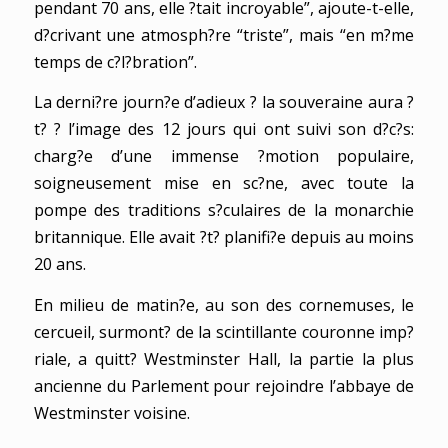
pendant 70 ans, elle ?tait incroyable”, ajoute-t-elle,
d?crivant une atmosph?re “triste”, mais “en m?me
temps de c?l?bration”.
La derni?re journ?e d’adieux ? la souveraine aura ?
t? ? l’image des 12 jours qui ont suivi son d?c?s:
charg?e d’une immense ?motion populaire,
soigneusement mise en sc?ne, avec toute la
pompe des traditions s?culaires de la monarchie
britannique. Elle avait ?t? planifi?e depuis au moins
20 ans.
En milieu de matin?e, au son des cornemuses, le
cercueil, surmont? de la scintillante couronne imp?
riale, a quitt? Westminster Hall, la partie la plus
ancienne du Parlement pour rejoindre l’abbaye de
Westminster voisine.