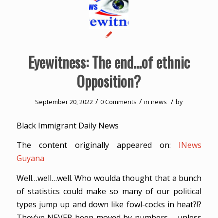
Eyewitness: The end…of ethnic
Opposition?
/
/
/
September 20, 2022
0 Comments
in
news
by
Black Immigrant Daily News
The content originally appeared on:
INews
Guyana
Well…well…well. Who woulda thought that a bunch
of statistics could make so many of our political
types jump up and down like fowl-cocks in heat?!?
They’ve NEVER been moved by numbers – unless