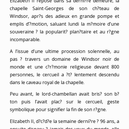
Elizabeth II repose dans sa derni?re demeure, la
chapelle Saint-Georges de son ch?teau de
Windsor, apr?s des adieux en grande pompe et
emplis d’?motion, saluant lundi la m?moire d’une
souveraine ? la popularit? plan?taire et au r?gne
incomparable.
A l’issue d’une ultime procession solennelle, au
pas ? travers un domaine de Windsor noir de
monde et une c?r?monie religieuse devant 800
personnes, le cercueil a ?t? lentement descendu
dans le caveau royal de la chapelle.
Peu avant, le lord-chambellan avait bris? son b?
ton puis l’avait plac? sur le cercueil, geste
symbolique pour signifier la fin de son r?gne.
Elizabeth II, d?c?d?e la semaine derni?re ? 96 ans, a