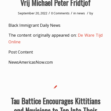
Vrij Michael Peter Fridtjof
/
/
/
September 20, 2022
0 Comments
in
news
by
Black Immigrant Daily News
The content originally appeared on:
De Ware Tijd
Online
Post Content
NewsAmericasNow.com
Tau Battice Encourages Kittitians
and Nevisians to Tap Into Their