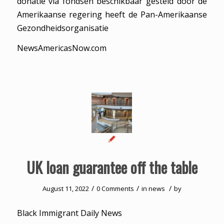
donatie via fondsen beschikbaar gesteld door de
Amerikaanse regering heeft de Pan-Amerikaanse
Gezondheidsorganisatie
NewsAmericasNow.com
UK loan guarantee off the table
/
/
/
August 11, 2022
0 Comments
in
news
by
Black Immigrant Daily News