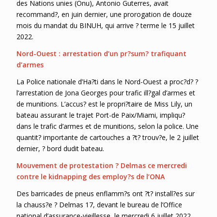
des Nations unies (Onu), Antonio Guterres, avait
recommand?, en juin dernier, une prorogation de douze
mois du mandat du BINUH, qui arrive ? terme le 15 juillet
2022.
Nord-Ouest : arrestation d’un pr?sum? trafiquant
d’armes
La Police nationale d’Ha?ti dans le Nord-Ouest a proc?d? ?
l’arrestation de Jona Georges pour trafic ill?gal d’armes et
de munitions. L’accus? est le propri?taire de Miss Lily, un
bateau assurant le trajet Port-de Paix/Miami, impliqu?
dans le trafic d’armes et de munitions, selon la police. Une
quantit? importante de cartouches a ?t? trouv?e, le 2 juillet
dernier, ? bord dudit bateau.
Mouvement de protestation ? Delmas ce mercredi
contre le kidnapping des employ?s de l’ONA
Des barricades de pneus enflamm?s ont ?t? install?es sur
la chauss?e ? Delmas 17, devant le bureau de l’Office
national d’assurance-vieillesse, le mercredi 6 juillet 2022.