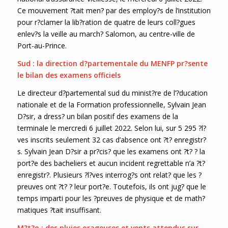
Ce mouvement ?tait men? par des employ?s de l’institution
pour r?clamer la lib?ration de quatre de leurs coll?gues
enlev?s la veille au march? Salomon, au centre-ville de
Port-au-Prince.
Sud : la direction d?partementale du MENFP pr?sente
le bilan des examens officiels
Le directeur d?partemental sud du minist?re de l’?ducation
nationale et de la Formation professionnelle, Sylvain Jean
D?sir, a dress? un bilan positif des examens de la
terminale le mercredi 6 juillet 2022. Selon lui, sur 5 295 ?l?
ves inscrits seulement 32 cas d’absence ont ?t? enregistr?
s. Sylvain Jean D?sir a pr?cis? que les examens ont ?t? ? la
port?e des bacheliers et aucun incident regrettable n’a ?t?
enregistr?. Plusieurs ?l?ves interrog?s ont relat? que les ?
preuves ont ?t? ? leur port?e. Toutefois, ils ont jug? que le
temps imparti pour les ?preuves de physique et de math?
matiques ?tait insuffisant.
M?t?o : des pluies orageuses et vents attendus sur