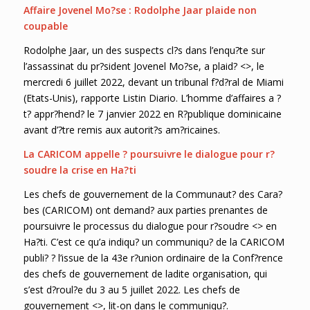
Affaire Jovenel Mo?se : Rodolphe Jaar plaide non
coupable
Rodolphe Jaar, un des suspects cl?s dans l’enqu?te sur
l’assassinat du pr?sident Jovenel Mo?se, a plaid? <>, le
mercredi 6 juillet 2022, devant un tribunal f?d?ral de Miami
(Etats-Unis), rapporte Listin Diario. L’homme d’affaires a ?
t? appr?hend? le 7 janvier 2022 en R?publique dominicaine
avant d’?tre remis aux autorit?s am?ricaines.
La CARICOM appelle ? poursuivre le dialogue pour r?
soudre la crise en Ha?ti
Les chefs de gouvernement de la Communaut? des Cara?
bes (CARICOM) ont demand? aux parties prenantes de
poursuivre le processus du dialogue pour r?soudre <> en
Ha?ti. C’est ce qu’a indiqu? un communiqu? de la CARICOM
publi? ? l’issue de la 43e r?union ordinaire de la Conf?rence
des chefs de gouvernement de ladite organisation, qui
s’est d?roul?e du 3 au 5 juillet 2022. Les chefs de
gouvernement <>, lit-on dans le communiqu?.