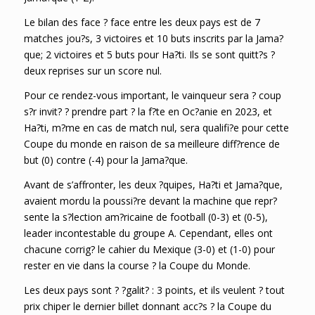
Le bilan des face ? face entre les deux pays est de 7
matches jou?s, 3 victoires et 10 buts inscrits par la Jama?
que; 2 victoires et 5 buts pour Ha?ti. Ils se sont quitt?s ?
deux reprises sur un score nul.
Pour ce rendez-vous important, le vainqueur sera ? coup
s?r invit? ? prendre part ? la f?te en Oc?anie en 2023, et
Ha?ti, m?me en cas de match nul, sera qualifi?e pour cette
Coupe du monde en raison de sa meilleure diff?rence de
but (0) contre (-4) pour la Jama?que.
Avant de s’affronter, les deux ?quipes, Ha?ti et Jama?que,
avaient mordu la poussi?re devant la machine que repr?
sente la s?lection am?ricaine de football (0-3) et (0-5),
leader incontestable du groupe A. Cependant, elles ont
chacune corrig? le cahier du Mexique (3-0) et (1-0) pour
rester en vie dans la course ? la Coupe du Monde.
Les deux pays sont ? ?galit? : 3 points, et ils veulent ? tout
prix chiper le dernier billet donnant acc?s ? la Coupe du