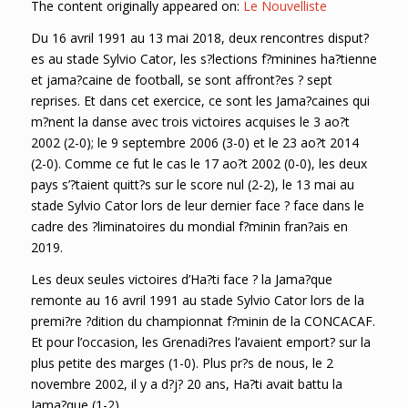
The content originally appeared on:
Le Nouvelliste
Du 16 avril 1991 au 13 mai 2018, deux rencontres disput?
es au stade Sylvio Cator, les s?lections f?minines ha?tienne
et jama?caine de football, se sont affront?es ? sept
reprises. Et dans cet exercice, ce sont les Jama?caines qui
m?nent la danse avec trois victoires acquises le 3 ao?t
2002 (2-0); le 9 septembre 2006 (3-0) et le 23 ao?t 2014
(2-0). Comme ce fut le cas le 17 ao?t 2002 (0-0), les deux
pays s’?taient quitt?s sur le score nul (2-2), le 13 mai au
stade Sylvio Cator lors de leur dernier face ? face dans le
cadre des ?liminatoires du mondial f?minin fran?ais en
2019.
Les deux seules victoires d’Ha?ti face ? la Jama?que
remonte au 16 avril 1991 au stade Sylvio Cator lors de la
premi?re ?dition du championnat f?minin de la CONCACAF.
Et pour l’occasion, les Grenadi?res l’avaient emport? sur la
plus petite des marges (1-0). Plus pr?s de nous, le 2
novembre 2002, il y a d?j? 20 ans, Ha?ti avait battu la
Jama?que (1-2).