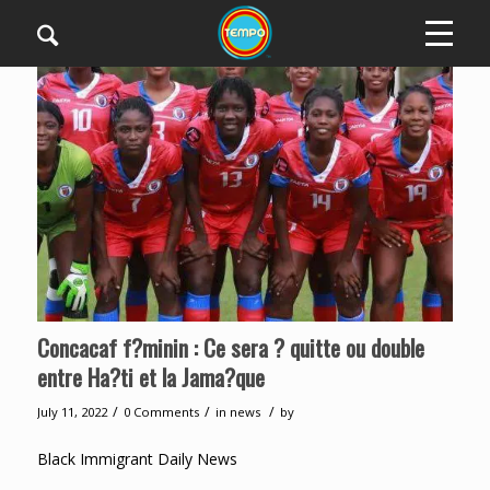
Concacaf f?minin : Ce sera ? quitte ou double
entre Ha?ti et la Jama?que
/
/
/
July 11, 2022
0 Comments
in
news
by
Black Immigrant Daily News