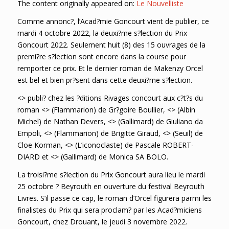
The content originally appeared on:
Le Nouvelliste
Comme annonc?, l’Acad?mie Goncourt vient de publier, ce
mardi 4 octobre 2022, la deuxi?me s?lection du Prix
Goncourt 2022. Seulement huit (8) des 15 ouvrages de la
premi?re s?lection sont encore dans la course pour
remporter ce prix. Et le dernier roman de Makenzy Orcel
est bel et bien pr?sent dans cette deuxi?me s?lection.
<> publi? chez les ?ditions Rivages concourt aux c?t?s du
roman <> (Flammarion) de Gr?goire Boullier, <> (Albin
Michel) de Nathan Devers, <> (Gallimard) de Giuliano da
Empoli, <> (Flammarion) de Brigitte Giraud, <> (Seuil) de
Cloe Korman, <> (L’iconoclaste) de Pascale ROBERT-
DIARD et <> (Gallimard) de Monica SA BOLO.
La troisi?me s?lection du Prix Goncourt aura lieu le mardi
25 octobre ? Beyrouth en ouverture du festival Beyrouth
Livres. S’il passe ce cap, le roman d’Orcel figurera parmi les
finalistes du Prix qui sera proclam? par les Acad?miciens
Goncourt, chez Drouant, le jeudi 3 novembre 2022.