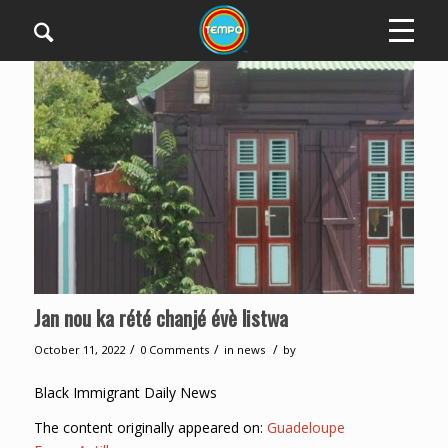
Jan nou ka rété chanjé évè listwa
/
/
/
October 11, 2022
0 Comments
in
news
by
Black Immigrant Daily News
The content originally appeared on:
Guadeloupe