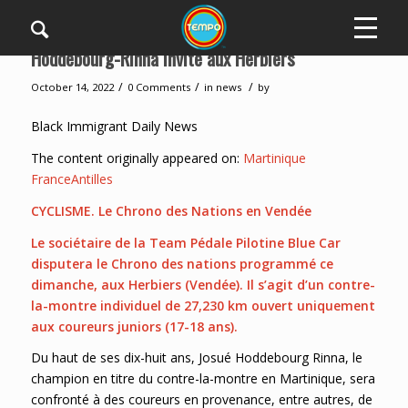
Hoddebourg-Rinna invité aux Herbiers
/
/
/
October 14, 2022
0 Comments
in
news
by
Black Immigrant Daily News
The content originally appeared on:
Martinique
FranceAntilles
CYCLISME. Le Chrono des Nations en Vendée
Le sociétaire de la Team Pédale Pilotine Blue Car
disputera le Chrono des nations programmé ce
dimanche, aux Herbiers (Vendée). Il s’agit d’un contre-
la-montre individuel de 27,230 km ouvert uniquement
aux coureurs juniors (17-18 ans).
Du haut de ses dix-huit ans, Josué Hoddebourg Rinna, le
champion en titre du contre-la-montre en Martinique, sera
confronté à des coureurs en provenance, entre autres, de