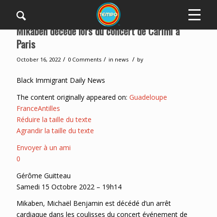
Mikaben décède lors du concert de Carimi à
Paris
/
/
/
October 16, 2022
0 Comments
in
news
by
Black Immigrant Daily News
The content originally appeared on:
Guadeloupe
FranceAntilles
Réduire la taille du texte
Agrandir la taille du texte
Envoyer à un ami
0
Gérôme Guitteau
Samedi 15 Octobre 2022 – 19h14
Mikaben, Michaël Benjamin est décédé d’un arrêt
cardiaque dans les coulisses du concert événement de