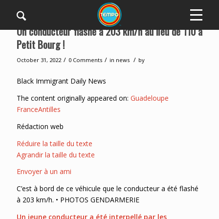
Un conducteur flashé à 203 km/h au lieu de 110 à
Petit Bourg !
/
/
/
October 31, 2022
0 Comments
in
news
by
Black Immigrant Daily News
The content originally appeared on:
Guadeloupe
FranceAntilles
Rédaction web
Réduire la taille du texte
Agrandir la taille du texte
Envoyer à un ami
C’est à bord de ce véhicule que le conducteur a été flashé
à 203 km/h. • PHOTOS GENDARMERIE
Un jeune conducteur a été interpellé par les