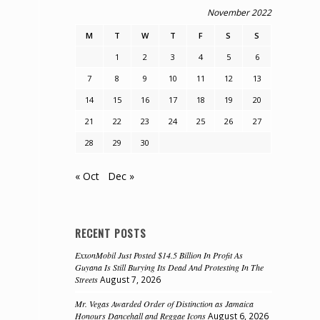
November 2022
M
T
W
T
F
S
S
1
2
3
4
5
6
7
8
9
10
11
12
13
14
15
16
17
18
19
20
21
22
23
24
25
26
27
28
29
30
« Oct
Dec »
RECENT POSTS
ExxonMobil Just Posted $14.5 Billion In Profit As
Guyana Is Still Burying Its Dead And Protesting In The
Streets
August 7, 2026
Mr. Vegas Awarded Order of Distinction as Jamaica
Honours Dancehall and Reggae Icons
August 6, 2026