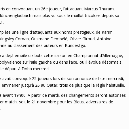
pris en convoquant un 26e joueur, l’attaquant Marcus Thuram,
önchengladbach mais plus vu sous le maillot tricolore depuis sa
21.
mplète une ligne d’attaquants aux noms prestigieux, de Karim
Kingsley Coman, Ousmane Dembélé, Olivier Giroud, Antoine
onne au classement des buteurs en Bundesliga.
 a déjà empilé dix buts cette saison en Championnat d’Allemagne,
olyvalence sur l’aile gauche ou dans l’axe, où il évolue désormais,
 le départ à Doha mercredi.
 avait convoqué 25 joueurs lors de son annonce de liste mercredi,
n emmener jusqu’à 26 au Qatar, trois de plus que la règle habituelle.
 Fifa avant 19h00. A partir de mardi, des changements seront autorisés
mier match, soit le 21 novembre pour les Bleus, adversaires de
.