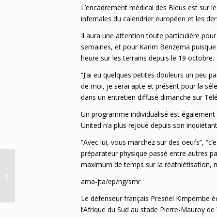
L’encadrement médical des Bleus est sur le
infernales du calendrier européen et les d
Il aura une attention toute particulière pou
semaines, et pour Karim Benzema puisque l
heure sur les terrains depuis le 19 octobre.
“J’ai eu quelques petites douleurs un peu par
de moi, je serai apte et présent pour la séle
dans un entretien diffusé dimanche sur Tél
Un programme individualisé est également
United n’a plus rejoué depuis son inquiétan
“Avec lui, vous marchez sur des oeufs”, “c’es
préparateur physique passé entre autres pa
maximum de temps sur la réathlétisation, m
Attentat d’Istanbul: ce que l’on sait
lundi à 10H00 GMT
ama-jta/ep/ng/smr
Le défenseur français Presnel Kimpembe éco
l’Afrique du Sud au stade Pierre-Mauroy de V