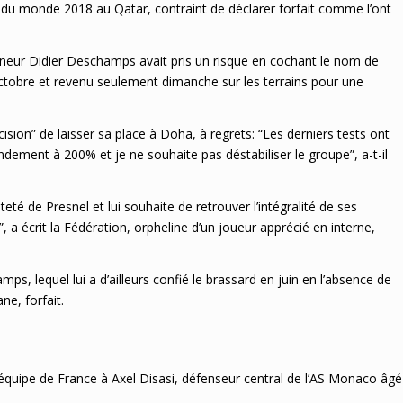
 du monde 2018 au Qatar, contraint de déclarer forfait comme l’ont
onneur Didier Deschamps avait pris un risque en cochant le nom de
octobre et revenu seulement dimanche sur les terrains pour une
cision” de laisser sa place à Doha, à regrets: “Les derniers tests ont
dement à 200% et je ne souhaite pas déstabiliser le groupe”, a-t-il
teté de Presnel et lui souhaite de retrouver l’intégralité de ses
 a écrit la Fédération, orpheline d’un joueur apprécié en interne,
ps, lequel lui a d’ailleurs confié le brassard en juin en l’absence de
ne, forfait.
’équipe de France à Axel Disasi, défenseur central de l’AS Monaco âgé