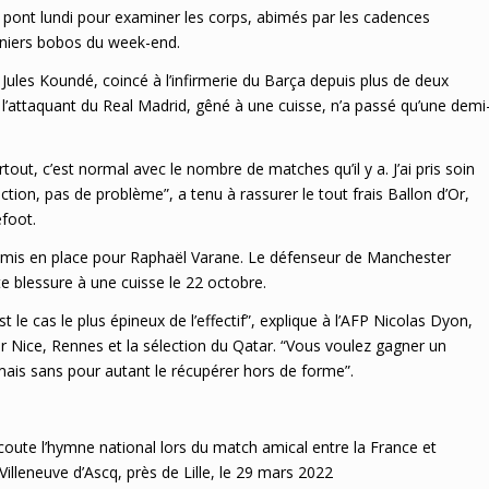
 pont lundi pour examiner les corps, abimés par les cadences
erniers bobos du week-end.
r Jules Koundé, coincé à l’infirmerie du Barça depuis plus de deux
’attaquant du Real Madrid, gêné à une cuisse, n’a passé qu’une demi
tout, c’est normal avec le nombre de matches qu’il y a. J’ai pris soin
ction, pas de problème”, a tenu à rassurer le tout frais Ballon d’Or,
éfoot.
 mis en place pour Raphaël Varane. Le défenseur de Manchester
te blessure à une cuisse le 22 octobre.
t le cas le plus épineux de l’effectif”, explique à l’AFP Nicolas Dyon,
r Nice, Rennes et la sélection du Qatar. “Vous voulez gagner un
ais sans pour autant le récupérer hors de forme”.
ute l’hymne national lors du match amical entre la France et
illeneuve d’Ascq, près de Lille, le 29 mars 2022