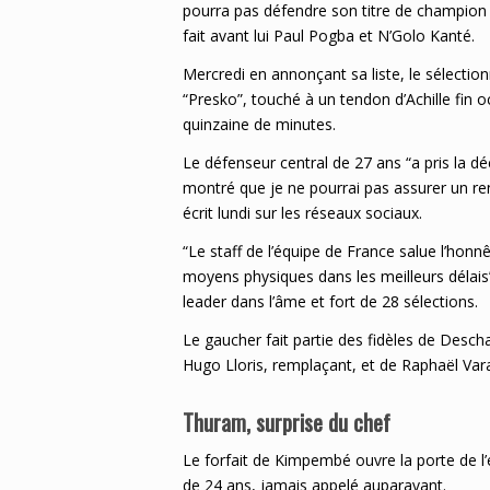
pourra pas défendre son titre de champion
fait avant lui Paul Pogba et N’Golo Kanté.
Mercredi en annonçant sa liste, le sélecti
“Presko”, touché à un tendon d’Achille fin 
quinzaine de minutes.
Le défenseur central de 27 ans “a pris la dé
montré que je ne pourrai pas assurer un ren
écrit lundi sur les réseaux sociaux.
“Le staff de l’équipe de France salue l’honnê
moyens physiques dans les meilleurs délais”,
leader dans l’âme et fort de 28 sélections.
Le gaucher fait partie des fidèles de Descham
Hugo Lloris, remplaçant, et de Raphaël Vara
Thuram, surprise du chef
Le forfait de Kimpembé ouvre la porte de l
de 24 ans, jamais appelé auparavant.