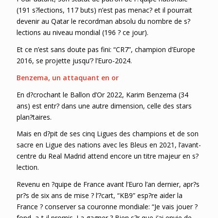
(191 s?lections, 117 buts) n’est pas menac? et il pourrait
devenir au Qatar le recordman absolu du nombre de s?
lections au niveau mondial (196 ? ce jour).
Et ce n’est sans doute pas fini: “CR7”, champion d’Europe
2016, se projette jusqu’? l’Euro-2024.
Benzema, un attaquant en or
En d?crochant le Ballon d’Or 2022, Karim Benzema (34
ans) est entr? dans une autre dimension, celle des stars
plan?taires.
Mais en d?pit de ses cinq Ligues des champions et de son
sacre en Ligue des nations avec les Bleus en 2021, l’avant-
centre du Real Madrid attend encore un titre majeur en s?
lection.
Revenu en ?quipe de France avant l’Euro l’an dernier, apr?s
pr?s de six ans de mise ? l’?cart, “KB9” esp?re aider la
France ? conserver sa couronne mondiale: “Je vais jouer ?
fond, a-t-il promis. La gagner ? Bien s?r que j’ai envie de