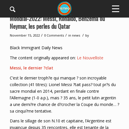
Mondial-2022: Messi, Ronaldo, Benzema ou
Neymar, les perles du Qatar
/
/
/
November 15, 2022
0 Comments
in
news
by
Black Immigrant Daily News
The content originally appeared on:
Le Nouvelliste
Messi, le dernier ?clat
C’est le dernier troph?e qui manque ? son incroyable
collection (41 titres): Lionel Messi ?tait pass? tout pr?s du
sacre mondial en 2014, perdant en finale contre
l’Allemagne (1-0 a.p.), mais ? 35 ans, le petit lutin argentin
a une derni?re chance de d?crocher la Coupe du monde… ?
sa cinqui?me tentative.
Dans le sillage de son N.10 et capitaine, l’Argentine est
invaincue depuis 35 rencontres, elle est tenante de la