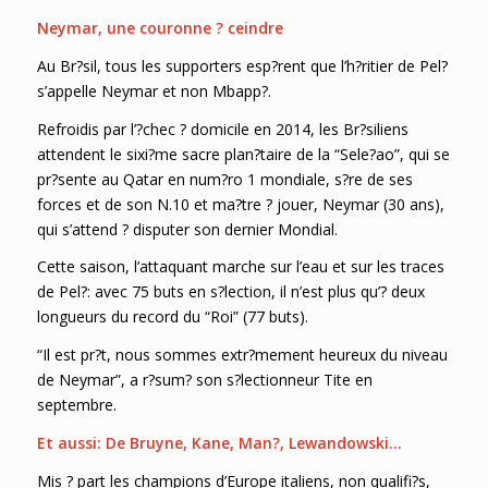
Neymar, une couronne ? ceindre
Au Br?sil, tous les supporters esp?rent que l’h?ritier de Pel?
s’appelle Neymar et non Mbapp?.
Refroidis par l’?chec ? domicile en 2014, les Br?siliens
attendent le sixi?me sacre plan?taire de la “Sele?ao”, qui se
pr?sente au Qatar en num?ro 1 mondiale, s?re de ses
forces et de son N.10 et ma?tre ? jouer, Neymar (30 ans),
qui s’attend ? disputer son dernier Mondial.
Cette saison, l’attaquant marche sur l’eau et sur les traces
de Pel?: avec 75 buts en s?lection, il n’est plus qu’? deux
longueurs du record du “Roi” (77 buts).
“Il est pr?t, nous sommes extr?mement heureux du niveau
de Neymar”, a r?sum? son s?lectionneur Tite en
septembre.
Et aussi: De Bruyne, Kane, Man?, Lewandowski…
Mis ? part les champions d’Europe italiens, non qualifi?s,