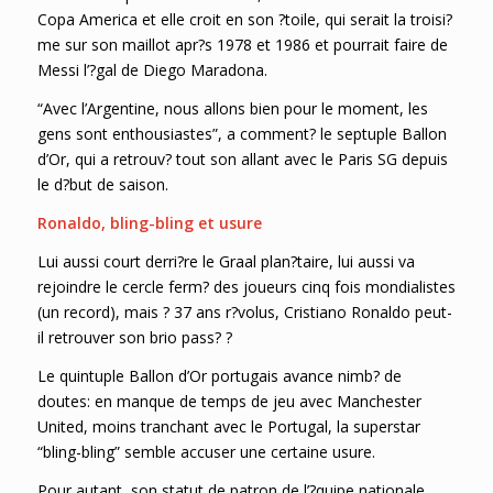
Copa America et elle croit en son ?toile, qui serait la troisi?
me sur son maillot apr?s 1978 et 1986 et pourrait faire de
Messi l’?gal de Diego Maradona.
“Avec l’Argentine, nous allons bien pour le moment, les
gens sont enthousiastes”, a comment? le septuple Ballon
d’Or, qui a retrouv? tout son allant avec le Paris SG depuis
le d?but de saison.
Ronaldo, bling-bling et usure
Lui aussi court derri?re le Graal plan?taire, lui aussi va
rejoindre le cercle ferm? des joueurs cinq fois mondialistes
(un record), mais ? 37 ans r?volus, Cristiano Ronaldo peut-
il retrouver son brio pass? ?
Le quintuple Ballon d’Or portugais avance nimb? de
doutes: en manque de temps de jeu avec Manchester
United, moins tranchant avec le Portugal, la superstar
“bling-bling” semble accuser une certaine usure.
Pour autant, son statut de patron de l’?quipe nationale