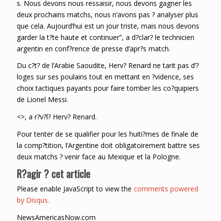
s. Nous devons nous ressaisir, nous devons gagner les
deux prochains matchs, nous n’avons pas ? analyser plus
que cela. Aujourd’hui est un jour triste, mais nous devons
garder la t?te haute et continuer”, a d?clar? le technicien
argentin en conf?rence de presse d’apr?s match.
Du c?t? de l’Arabie Saoudite, Herv? Renard ne tarit pas d’?
loges sur ses poulains tout en mettant en ?vidence, ses
choix tactiques payants pour faire tomber les co?quipiers
de Lionel Messi.
<>, a r?v?l? Herv? Renard.
Pour tenter de se qualifier pour les huiti?mes de finale de
la comp?tition, l’Argentine doit obligatoirement battre ses
deux matchs ? venir face au Mexique et la Pologne.
R?agir ? cet article
Please enable JavaScript to view the
comments powered
by Disqus.
NewsAmericasNow.com