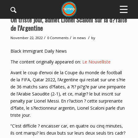
Un triste jour, admet Lionel Scaloni sur la d?faite
de l’Argentine
/
/
/
November 22, 2022
0 Comments
in
news
by
Black Immigrant Daily News
The content originally appeared on:
Le Nouvelliste
Avant le coup d’envoi de la Coupe du monde de football
de la FIFA, Qatar 2022, l’Argentine qui restait sur une s?rie
de 36 matchs sans d?faites, a ?t? pi?g?e par une pimpante
de l’Arabie Saoudite (2-1), et ce, malgr? le but inscrit sur
penalty par Lionel Messi. En r?action ? cette surprenante
d?faite, le s?lectionneur argentin, Lionel Scaloni parle d’un
triste jour.
“C’est difficile ? encaisser car, en quatre ou cinq minutes,
ils ont marqu? les deux buts sur leurs deux seuls tirs cadr?