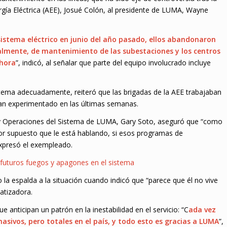
ergía Eléctrica (AEE), Josué Colón, al presidente de LUMA, Wayne
stema eléctrico en junio del año pasado, ellos abandonaron
lmente, de mantenimiento de las subestaciones y los centros
ahora
”, indicó, al señalar que parte del equipo involucrado incluye
tema adecuadamente, reiteró que las brigadas de la AEE trabajaban
an experimentado en las últimas semanas.
o y Operaciones del Sistema de LUMA, Gary Soto, aseguró que “como
Por supuesto que le está hablando, si esos programas de
expresó el exempleado.
futuros fuegos y apagones en el sistema
 la espalda a la situación cuando indicó que “parece que él no vive
vatizadora.
e anticipan un patrón en la inestabilidad en el servicio: “C
ada vez
sivos, pero totales en el país, y todo esto es gracias a LUMA
”,