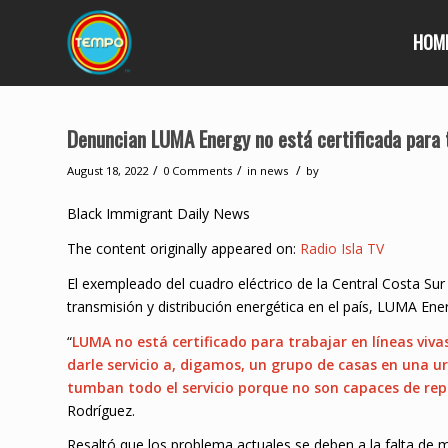
HOM
Denuncian LUMA Energy no está certificada para t
/
/
/
August 18, 2022
0 Comments
in
news
by
Black Immigrant Daily News
The content originally appeared on:
Radio Isla TV
El exempleado del cuadro eléctrico de la Central Costa Su
transmisión y distribución energética en el país, LUMA Ener
“
LUMA no está certificado para trabajar en líneas vivas
darle servicio a, digamos, un grupo de casas en una ur
tumban todo el servicio porque no son capaces de repar
Rodríguez.
Resaltó que los problema actuales se deben a la falta de m