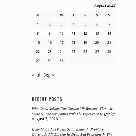
August 2022
M
T
W
T
F
S
S
1
2
3
4
5
6
7
8
9
10
11
12
13
14
15
16
17
18
19
20
21
22
23
24
25
26
27
28
29
30
31
« Jul
Sep »
RECENT POSTS
Who Could Salvage The Guyana MV Barima? These Are
Some Of The Companies With The Experience To Qualify
August 7, 2026
ExxonMobil Just Posted $14.5 Billion In Profit As
Guyana Is Still Burying Its Dead And Protesting In The