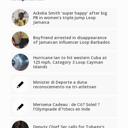
Ackelia Smith ‘super happy’ after big
PB in women’s triple jump Loop
Jamaica
Boyfriend arrested in disappearance
of Jamaican influencer Loop Barbados
Hurricane Ian to hit western Cuba at
125 mph, Category 3 Loop Cayman
Islands
Minister di Deporte a duna
reconocemento na tri-atletnan
Merisena Cadeau : de Cit? Soleil ?
l’Olympiade d’?checs en Inde
Deputy Chief Sec calls for Tobago’s