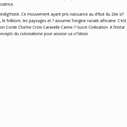
iatrice.
indig?niste. Ce mouvement ayant pris naissance au d?but du 20e si?
e, le folklore, les paysages et ? assumer l’origine raciale africaine. C’est
oton Corde Cha?ne Croix Caravelle Canne-?-Sucre Civilisation. A l’instar
oncepts du colonialisme pour asseoir sa cr?ation.