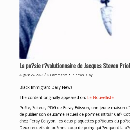
La po?sie r?volutionnaire de Jacques Steven Priol
/
/
/
August 27, 2022
0 Comments
in
news
by
Black Immigrant Daily News
The content originally appeared on:
Le Nouvelliste
Po?te, ?diteur, PDG de Feray Edisyon, une jeune maison d’?
de publier son deuxi?me recueil de po?mes intitul? Caf? Cot
chez Feray Edisyon, les deux plaquettes po?tiques du po?te 
Deux recueils de po?mes coup de poing qui ?voquent la p?rio