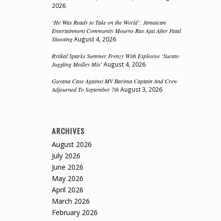
2026
‘He Was Ready to Take on the World’: Jamaican
Entertainment Community Mourns Ras Ajai After Fatal
Shooting
August 4, 2026
Rytikal Sparks Summer Frenzy With Explosive ‘Surato
Juggling Medley Mix’
August 4, 2026
Guyana Case Against MV Barima Captain And Crew
Adjourned To September 7th
August 3, 2026
ARCHIVES
August 2026
July 2026
June 2026
May 2026
April 2026
March 2026
February 2026