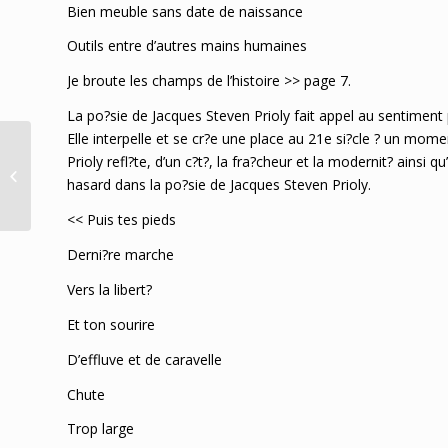
Bien meuble sans date de naissance
Outils entre d’autres mains humaines
Je broute les champs de l’histoire >> page 7.
La po?sie de Jacques Steven Prioly fait appel au sentiment p
Elle interpelle et se cr?e une place au 21e si?cle ? un mom
Fraser-Pryce hopeful
Prioly refl?te, d’un c?t?, la fra?cheur et la modernit? ainsi 
to recover for Brussels
hasard dans la po?sie de Jacques Steven Prioly.
Diamond League Loop
Jamaica
<< Puis tes pieds
Derni?re marche
Vers la libert?
Et ton sourire
D’effluve et de caravelle
Chute
Trop large