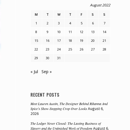
August 2022
M
T
W
T
F
S
S
1
2
3
4
5
6
7
8
9
10
11
12
13
14
15
16
17
18
19
20
21
22
23
24
25
26
27
28
29
30
31
« Jul
Sep »
RECENT POSTS
Meet Lauren Austin, The Designer Behind Rihanna And
Spice’s Show-Stopping Crop Over Looks
August 6,
2026
The Ledger Never Closed: The Lasting Business of
Slavery and the Unfinished Work of Freedom
August 6,