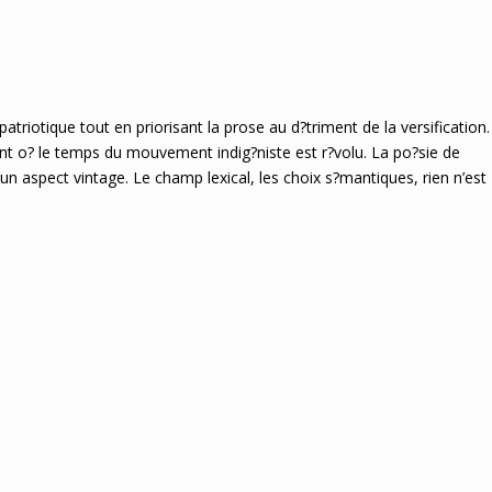
atriotique tout en priorisant la prose au d?triment de la versification.
ent o? le temps du mouvement indig?niste est r?volu. La po?sie de
qu’un aspect vintage. Le champ lexical, les choix s?mantiques, rien n’est