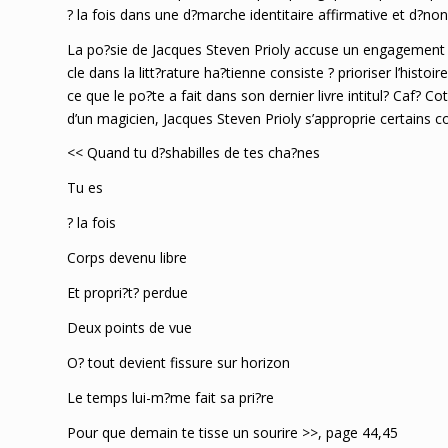
? la fois dans une d?marche identitaire affirmative et d?nonc
La po?sie de Jacques Steven Prioly accuse un engagement 
cle dans la litt?rature ha?tienne consiste ? prioriser l’histoir
ce que le po?te a fait dans son dernier livre intitul? Caf? C
d’un magicien, Jacques Steven Prioly s’approprie certains c
<< Quand tu d?shabilles de tes cha?nes
Tu es
? la fois
Corps devenu libre
Et propri?t? perdue
Deux points de vue
O? tout devient fissure sur horizon
Le temps lui-m?me fait sa pri?re
Pour que demain te tisse un sourire >>, page 44,45