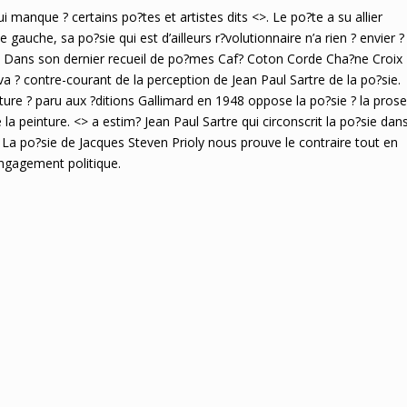
ui manque ? certains po?tes et artistes dits <>. Le po?te a su allier
 gauche, sa po?sie qui est d’ailleurs r?volutionnaire n’a rien ? envier ?
it?. Dans son dernier recueil de po?mes Caf? Coton Corde Cha?ne Croix
va ? contre-courant de la perception de Jean Paul Sartre de la po?sie.
rature ? paru aux ?ditions Gallimard en 1948 oppose la po?sie ? la prose
a peinture. <> a estim? Jean Paul Sartre qui circonscrit la po?sie dan
ue. La po?sie de Jacques Steven Prioly nous prouve le contraire tout en
engagement politique.