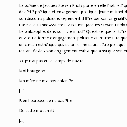
La po?sie de Jacques Steven Prioly porte en elle l’habilet? q
dext?rit? po?tique et engagement politique. Jeune militant de
son discours politique, cependant diff?re par son original
Caravelle Canne-?-Sucre Civilisation, Jacques Steven Prioly 
Le philosophe, dans son livre intitul? Qu’est-ce que la litt?
et ? toute forme d’engagement politique au m?me titre que l
un carcan esth?tique qui, selon lui, ne saurait ?tre politiq
restant fid?le ? son engagement esth?tique ainsi qu’? son 
<< Je n’ai pas eu le temps de na?tre
Moi bourgeon
Ma m?re ne m’a pas enfant?e
[…]
Bien heureuse de ne pas ?tre
De cette modernit?
[…]