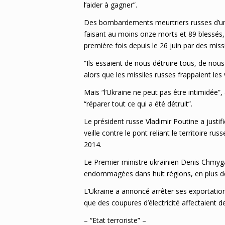
l’aider à gagner”.
Des bombardements meurtriers russes d’une
faisant au moins onze morts et 89 blessés, s
première fois depuis le 26 juin par des missi
“Ils essaient de nous détruire tous, de nous
alors que les missiles russes frappaient les 
Mais “l’Ukraine ne peut pas être intimidée”,
“réparer tout ce qui a été détruit”.
Le président russe Vladimir Poutine a justif
veille contre le pont reliant le territoire 
2014.
Le Premier ministre ukrainien Denis Chmyga
endommagées dans huit régions, en plus de 
L’Ukraine a annoncé arrêter ses exportations
que des coupures d’électricité affectaient 
– “Etat terroriste” –