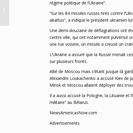
régime politique de l’Ukraine”.
Après les frappes russes massives
sur…
“Sur les 84 missiles russes tirés contre l’Uk
abattus”, a indiqué le président ukrainien lun
Une demi-douzaine de déflagrations ont été
centre ville, qui ont notamment pulvérisé 
une rue voisine, un missile a creusé un cra
L’Ukraine a assuré que la Russie menait ce
sur plusieurs fronts.
Allié de Moscou mais s’étant jusque-là gar
Alexandre Loukachenko a accusé Kiev de p
Minsk et Moscou allaient déployer des troup
Il a aussi accusé la Pologne, la Lituanie et
militaire” au Bélarus.
NewsAmericasNow.com
Advertisements