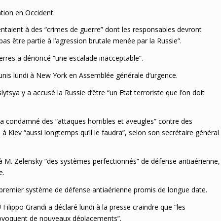
tion en Occident.
entaient à des “crimes de guerre” dont les responsables devront
as être partie à l’agression brutale menée par la Russie”.
erres a dénoncé “une escalade inacceptable”.
unis lundi à New York en Assemblée générale d’urgence.
tsya y a accusé la Russie d’être “un Etat terroriste que l’on doit
, a condamné des “attaques horribles et aveugles” contre des
n à Kiev “aussi longtemps qu’il le faudra”, selon son secrétaire général
à M. Zelensky “des systèmes perfectionnés” de défense antiaérienne,
e.
n premier système de défense antiaérienne promis de longue date.
ilippo Grandi a déclaré lundi à la presse craindre que “les
rovoquent de nouveaux déplacements”.