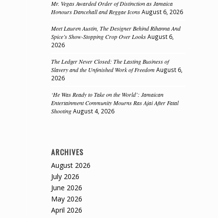
Mr. Vegas Awarded Order of Distinction as Jamaica
Honours Dancehall and Reggae Icons
August 6, 2026
Meet Lauren Austin, The Designer Behind Rihanna And
Spice’s Show-Stopping Crop Over Looks
August 6,
2026
The Ledger Never Closed: The Lasting Business of
Slavery and the Unfinished Work of Freedom
August 6,
2026
‘He Was Ready to Take on the World’: Jamaican
Entertainment Community Mourns Ras Ajai After Fatal
Shooting
August 4, 2026
ARCHIVES
August 2026
July 2026
June 2026
May 2026
April 2026