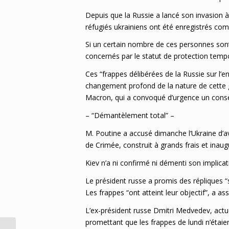
Depuis que la Russie a lancé son invasion à 
réfugiés ukrainiens ont été enregistrés com
Si un certain nombre de ces personnes sont 
concernés par le statut de protection tempo
Ces “frappes délibérées de la Russie sur l’en
changement profond de la nature de cette 
Macron, qui a convoqué d’urgence un consei
– “Démantèlement total” –
M. Poutine a accusé dimanche l’Ukraine d’av
de Crimée, construit à grands frais et inaug
Kiev n’a ni confirmé ni démenti son implicat
Le président russe a promis des répliques “
Les frappes “ont atteint leur objectif”, a as
L’ex-président russe Dmitri Medvedev, actu
promettant que les frappes de lundi n’étai