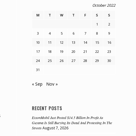
October 2022
M
T
W
T
F
S
S
1
2
3
4
5
6
7
8
9
10
11
12
13
14
15
16
17
18
19
20
21
22
23
24
25
26
27
28
29
30
31
« Sep
Nov »
RECENT POSTS
s
ExxonMobil Just Posted $14.5 Billion In Profit As
Guyana Is Still Burying Its Dead And Protesting In The
Streets
August 7, 2026