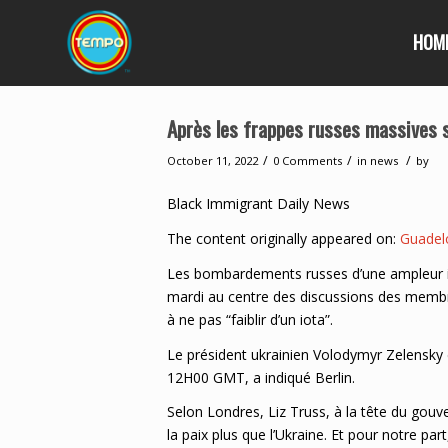
HOM
Après les frappes russes massives 
/
/
/
October 11, 2022
0 Comments
in
news
by
Black Immigrant Daily News
The content originally appeared on:
Guadel
Les bombardements russes d’une ampleur iné
mardi au centre des discussions des membre
à ne pas “faiblir d’un iota”.
Le président ukrainien Volodymyr Zelensky do
12H00 GMT, a indiqué Berlin.
Selon Londres, Liz Truss, à la tête du gou
la paix plus que l’Ukraine. Et pour notre pa