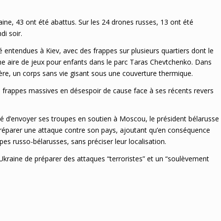
raine, 43 ont été abattus. Sur les 24 drones russes, 13 ont été
di soir.
 entendues à Kiev, avec des frappes sur plusieurs quartiers dont le
une aire de jeux pour enfants dans le parc Taras Chevtchenko. Dans
tère, un corps sans vie gisant sous une couverture thermique.
s frappes massives en désespoir de cause face à ses récents revers
dé d’envoyer ses troupes en soutien à Moscou, le président bélarusse
réparer une attaque contre son pays, ajoutant qu’en conséquence
es russo-bélarusses, sans préciser leur localisation.
 l’Ukraine de préparer des attaques “terroristes” et un “soulèvement