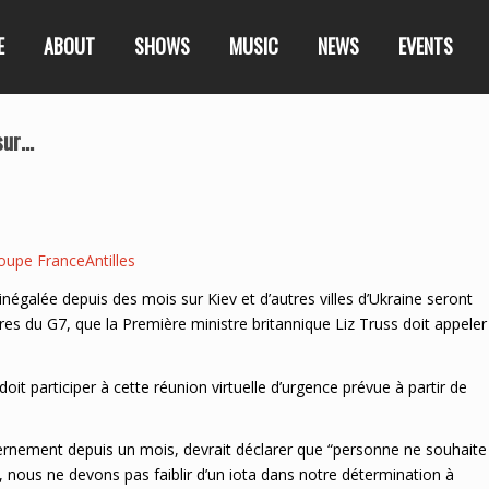
E
ABOUT
SHOWS
MUSIC
NEWS
EVENTS
sur…
oupe FranceAntilles
galée depuis des mois sur Kiev et d’autres villes d’Ukraine seront
s du G7, que la Première ministre britannique Liz Truss doit appeler
it participer à cette réunion virtuelle d’urgence prévue à partir de
vernement depuis un mois, devrait déclarer que “personne ne souhaite
rt, nous ne devons pas faiblir d’un iota dans notre détermination à