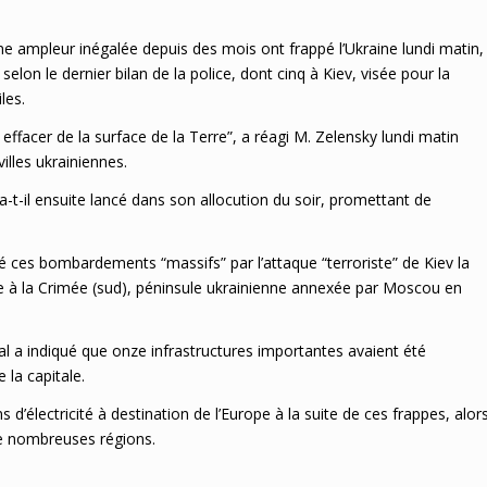
 ampleur inégalée depuis des mois ont frappé l’Ukraine lundi matin,
elon le dernier bilan de la police, dont cinq à Kiev, visée pour la
les.
 effacer de la surface de la Terre”, a réagi M. Zelensky lundi matin
villes ukrainiennes.
 a-t-il ensuite lancé dans son allocution du soir, promettant de
ié ces bombardements “massifs” par l’attaque “terroriste” de Kiev la
russe à la Crimée (sud), péninsule ukrainienne annexée par Moscou en
l a indiqué que onze infrastructures importantes avaient été
la capitale.
 d’électricité à destination de l’Europe à la suite de ces frappes, alor
de nombreuses régions.