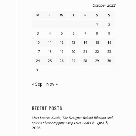
October 2022
M
T
W
T
F
S
S
1
2
3
4
5
6
7
8
9
10
11
12
13
14
15
16
17
18
19
20
21
22
23
24
25
26
27
28
29
30
31
« Sep
Nov »
RECENT POSTS
s
Meet Lauren Austin, The Designer Behind Rihanna And
Spice’s Show-Stopping Crop Over Looks
August 6,
2026