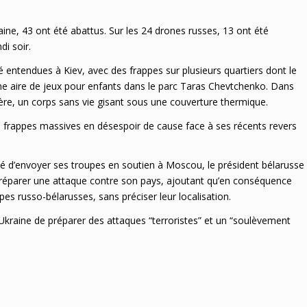
raine, 43 ont été abattus. Sur les 24 drones russes, 13 ont été
di soir.
 entendues à Kiev, avec des frappes sur plusieurs quartiers dont le
une aire de jeux pour enfants dans le parc Taras Chevtchenko. Dans
tère, un corps sans vie gisant sous une couverture thermique.
s frappes massives en désespoir de cause face à ses récents revers
dé d’envoyer ses troupes en soutien à Moscou, le président bélarusse
réparer une attaque contre son pays, ajoutant qu’en conséquence
es russo-bélarusses, sans préciser leur localisation.
 l’Ukraine de préparer des attaques “terroristes” et un “soulèvement