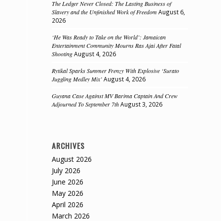
The Ledger Never Closed: The Lasting Business of
Slavery and the Unfinished Work of Freedom
August 6,
2026
‘He Was Ready to Take on the World’: Jamaican
Entertainment Community Mourns Ras Ajai After Fatal
Shooting
August 4, 2026
Rytikal Sparks Summer Frenzy With Explosive ‘Surato
Juggling Medley Mix’
August 4, 2026
Guyana Case Against MV Barima Captain And Crew
Adjourned To September 7th
August 3, 2026
ARCHIVES
August 2026
July 2026
June 2026
May 2026
April 2026
March 2026