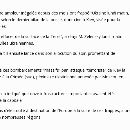
 ampleur inégalée depuis des mois ont frappé l’Ukraine lundi matin,
elon le dernier bilan de la police, dont cinq à Kiev, visée pour la
les.
 effacer de la surface de la Terre”, a réagi M. Zelensky lundi matin
villes ukrainiennes.
 a-t-il ensuite lancé dans son allocution du soir, promettant de
ié ces bombardements “massifs” par l’attaque “terroriste” de Kiev la
russe à la Crimée (sud), péninsule ukrainienne annexée par Moscou en
l a indiqué que onze infrastructures importantes avaient été
la capitale.
 d’électricité à destination de l’Europe à la suite de ces frappes, alor
de nombreuses régions.