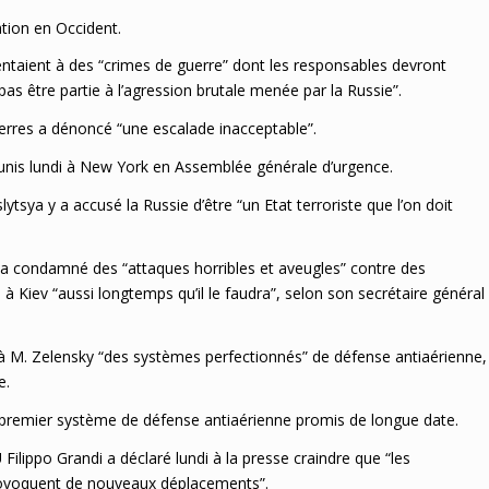
tion en Occident.
entaient à des “crimes de guerre” dont les responsables devront
as être partie à l’agression brutale menée par la Russie”.
erres a dénoncé “une escalade inacceptable”.
unis lundi à New York en Assemblée générale d’urgence.
tsya y a accusé la Russie d’être “un Etat terroriste que l’on doit
, a condamné des “attaques horribles et aveugles” contre des
n à Kiev “aussi longtemps qu’il le faudra”, selon son secrétaire général
à M. Zelensky “des systèmes perfectionnés” de défense antiaérienne,
e.
n premier système de défense antiaérienne promis de longue date.
ilippo Grandi a déclaré lundi à la presse craindre que “les
rovoquent de nouveaux déplacements”.