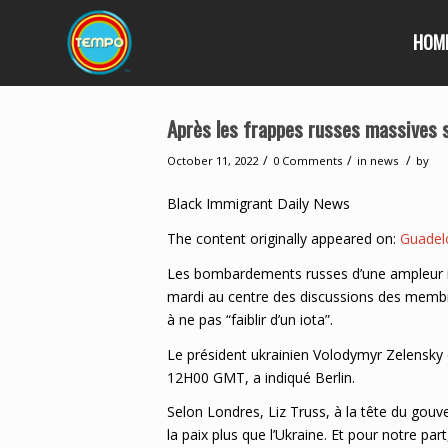
HOM
Après les frappes russes massives 
/
/
/
October 11, 2022
0 Comments
in
news
by
Black Immigrant Daily News
The content originally appeared on:
Guadel
Les bombardements russes d’une ampleur iné
mardi au centre des discussions des membre
à ne pas “faiblir d’un iota”.
Le président ukrainien Volodymyr Zelensky do
12H00 GMT, a indiqué Berlin.
Selon Londres, Liz Truss, à la tête du gou
la paix plus que l’Ukraine. Et pour notre pa