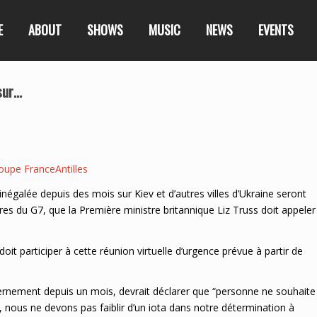
E
ABOUT
SHOWS
MUSIC
NEWS
EVENTS
sur…
oupe FranceAntilles
galée depuis des mois sur Kiev et d’autres villes d’Ukraine seront
s du G7, que la Première ministre britannique Liz Truss doit appeler
it participer à cette réunion virtuelle d’urgence prévue à partir de
vernement depuis un mois, devrait déclarer que “personne ne souhaite
rt, nous ne devons pas faiblir d’un iota dans notre détermination à