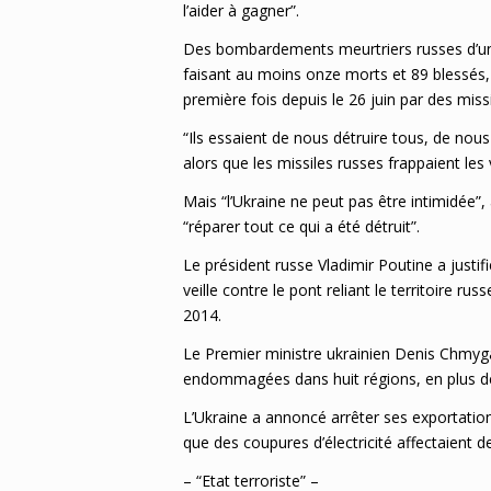
l’aider à gagner”.
Des bombardements meurtriers russes d’une
faisant au moins onze morts et 89 blessés, s
première fois depuis le 26 juin par des missi
“Ils essaient de nous détruire tous, de nous
alors que les missiles russes frappaient les 
Mais “l’Ukraine ne peut pas être intimidée”,
“réparer tout ce qui a été détruit”.
Le président russe Vladimir Poutine a justif
veille contre le pont reliant le territoire 
2014.
Le Premier ministre ukrainien Denis Chmyga
endommagées dans huit régions, en plus de 
L’Ukraine a annoncé arrêter ses exportations
que des coupures d’électricité affectaient 
– “Etat terroriste” –