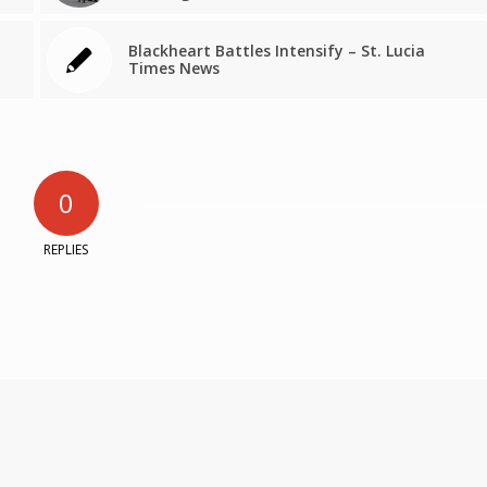
Blackheart Battles Intensify – St. Lucia
Times News
0
REPLIES