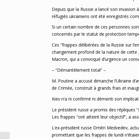
Depuis que la Russie a lancé son invasion à 
réfugiés ukrainiens ont été enregistrés com
Si un certain nombre de ces personnes sont 
concernés par le statut de protection tempo
Ces “frappes délibérées de la Russie sur l’en
changement profond de la nature de cette 
Macron, qui a convoqué d’urgence un consei
– “Démantèlement total” –
M. Poutine a accusé dimanche l’Ukraine d’av
de Crimée, construit à grands frais et inaug
Kiev n’a ni confirmé ni démenti son implicat
Le président russe a promis des répliques “
Les frappes “ont atteint leur objectif”, a as
L’ex-président russe Dmitri Medvedev, actu
promettant que les frappes de lundi n’étai