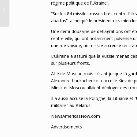
régime politique de l’Ukraine”.
Totness
Schaakvereniging richt
“Sur les 84 missiles russes tirés contre l’Uk
zich op online schaken
abattus”, a indiqué le président ukrainien lun
Une demi-douzaine de déflagrations ont été
centre ville, qui ont notamment pulvérisé 
une rue voisine, un missile a creusé un cra
L’Ukraine a assuré que la Russie menait ce
sur plusieurs fronts.
Allié de Moscou mais s’étant jusque-là gar
Alexandre Loukachenko a accusé Kiev de p
Minsk et Moscou allaient déployer des troup
Il a aussi accusé la Pologne, la Lituanie et
militaire” au Bélarus.
NewsAmericasNow.com
Advertisements