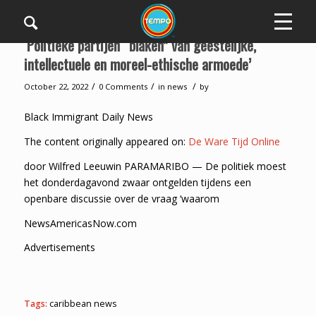
‘Politieke partijen “blaken” van geestelijke,
intellectuele en moreel-ethische armoede’
/
/
/
October 22, 2022
0 Comments
in
news
by
Black Immigrant Daily News
The content originally appeared on:
De Ware Tijd Online
door Wilfred Leeuwin PARAMARIBO — De politiek moest
het donderdagavond zwaar ontgelden tijdens een
openbare discussie over de vraag ‘waarom
NewsAmericasNow.com
Advertisements
Tags:
caribbean news