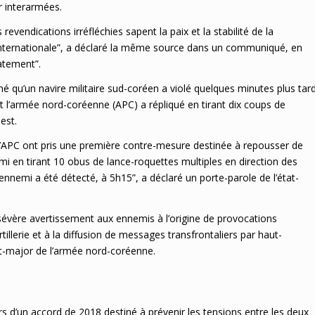
r interarmées.
evendications irréfléchies sapent la paix et la stabilité de la
nternationale”, a déclaré la même source dans un communiqué, en
atement”.
 qu’un navire militaire sud-coréen a violé quelques minutes plus tar
et l’armée nord-coréenne (APC) a répliqué en tirant dix coups de
uest.
 l’APC ont pris une première contre-mesure destinée à repousser de
i en tirant 10 obus de lance-roquettes multiples en direction des
nnemi a été détecté, à 5h15”, a déclaré un porte-parole de l’état-
évère avertissement aux ennemis à l’origine de provocations
rtillerie et à la diffusion de messages transfrontaliers par haut-
tat-major de l’armée nord-coréenne.
s d’un accord de 2018 destiné à prévenir les tensions entre les deux