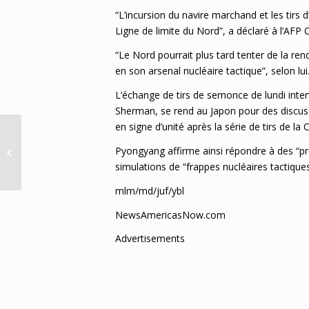
“L’incursion du navire marchand et les tirs
Ligne de limite du Nord”, a déclaré à l’AFP
“Le Nord pourrait plus tard tenter de la rend
en son arsenal nucléaire tactique”, selon lui
L’échange de tirs de semonce de lundi inter
Sherman, se rend au Japon pour des discuss
en signe d’unité après la série de tirs de la
Echange de tirs de semonce entre
Pyongyang affirme ainsi répondre à des “p
les deux Corées sur la frontière
simulations de “frappes nucléaires tactique
maritim...
mlm/md/juf/ybl
NewsAmericasNow.com
Advertisements