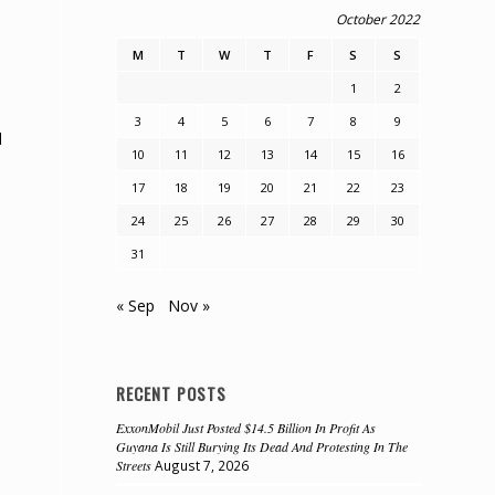
October 2022
M
T
W
T
F
S
S
1
2
3
4
5
6
7
8
9
d
10
11
12
13
14
15
16
17
18
19
20
21
22
23
24
25
26
27
28
29
30
31
« Sep
Nov »
RECENT POSTS
ExxonMobil Just Posted $14.5 Billion In Profit As
Guyana Is Still Burying Its Dead And Protesting In The
Streets
August 7, 2026