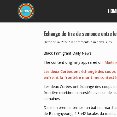
HOM
Echange de tirs de semonce entre le
/
/
/
October 24, 2022
0 Comments
in
news
by
Black Immigrant Daily News
The content originally appeared on:
Martini
Les deux Corées ont échangé des coups 
enfreint la frontière maritime contesté
Les deux Corées ont échangé des coups de 
frontière maritime contestée avec un de le
semaines.
Dans un premier temps, un bateau marchand n
de Baengnyeong, à 3h42 locales du matin, p