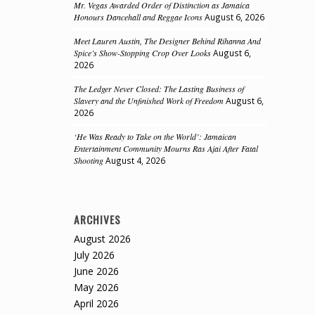
Mr. Vegas Awarded Order of Distinction as Jamaica
Honours Dancehall and Reggae Icons
August 6, 2026
Meet Lauren Austin, The Designer Behind Rihanna And
Spice’s Show-Stopping Crop Over Looks
August 6,
2026
The Ledger Never Closed: The Lasting Business of
Slavery and the Unfinished Work of Freedom
August 6,
2026
‘He Was Ready to Take on the World’: Jamaican
Entertainment Community Mourns Ras Ajai After Fatal
Shooting
August 4, 2026
ARCHIVES
August 2026
July 2026
June 2026
May 2026
April 2026