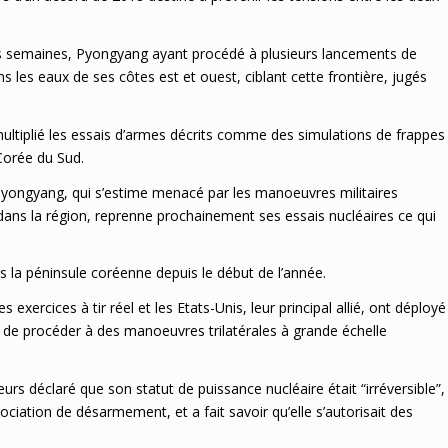
res semaines, Pyongyang ayant procédé à plusieurs lancements de
ans les eaux de ses côtes est et ouest, ciblant cette frontière, jugés
.
iplié les essais d’armes décrits comme des simulations de frappes
 Corée du Sud.
Pyongyang, qui s’estime menacé par les manoeuvres militaires
ans la région, reprenne prochainement ses essais nucléaires ce qui
ns la péninsule coréenne depuis le début de l’année.
ercices à tir réel et les Etats-Unis, leur principal allié, ont déployé
n de procéder à des manoeuvres trilatérales à grande échelle
eurs déclaré que son statut de puissance nucléaire était “irréversible”,
ciation de désarmement, et a fait savoir qu’elle s’autorisait des