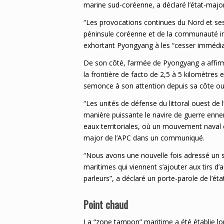
marine sud-coréenne, a déclaré l’état-majo
“Les provocations continues du Nord et ses r
péninsule coréenne et de la communauté i
exhortant Pyongyang à les “cesser immédi
De son côté, l’armée de Pyongyang a affirmé
la frontière de facto de 2,5 à 5 kilomètres 
semonce à son attention depuis sa côte o
“Les unités de défense du littoral ouest de
manière puissante le navire de guerre ennem
eaux territoriales, où un mouvement naval e
major de l’APC dans un communiqué.
“Nous avons une nouvelle fois adressé un s
maritimes qui viennent s’ajouter aux tirs d’a
parleurs”, a déclaré un porte-parole de l’é
Point chaud
La “zone tampon” maritime a été établie lor