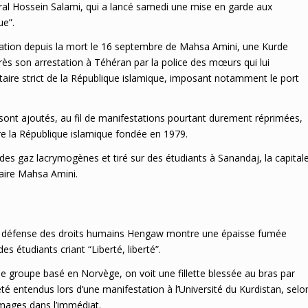
éral Hossein Salami, qui a lancé samedi une mise en garde aux
ue”.
tation depuis la mort le 16 septembre de Mahsa Amini, une Kurde
rès son arrestation à Téhéran par la police des mœurs qui lui
ntaire strict de la République islamique, imposant notamment le port
e sont ajoutés, au fil de manifestations pourtant durement réprimées,
e la République islamique fondée en 1979.
des gaz lacrymogènes et tiré sur des étudiants à Sanandaj, la capital
naire Mahsa Amini.
de défense des droits humains Hengaw montre une épaisse fumée
s étudiants criant “Liberté, liberté”.
 le groupe basé en Norvège, on voit une fillette blessée au bras par
té entendus lors d’une manifestation à l’Université du Kurdistan, selo
images dans l’immédiat.