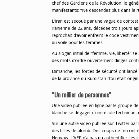
chef des Gardiens de la Révolution, le gén
manifestants: “Ne descendez plus dans la r
L’Iran est secoué par une vague de contes
iranienne de 22 ans, décédée trois jours ap
reprochait d’avoir enfreint le code vestime
du voile pour les femmes.
Au slogan initial de “femme, vie, liberté” s
des mots d’ordre ouvertement dirigés contr
Dimanche, les forces de sécurité ont lancé 
de la province du Kurdistan d’où était origi
“Un millier de personnes”
Une vidéo publiée en ligne par le groupe 
blanche se dégager d’une école technique, de
Sur une autre vidéo publiée sur Twitter par
des billes de plomb. Des coups de feu ont é
Hengaw. L’AFP n’a pas pu authentifier ces 