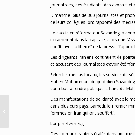
journalistes, des étudiants, des avocats et p
Dimanche, plus de 300 journalistes et photo
de leurs collègues, ont rapporté des médias
Le quotidien réformateur Sazandegi a annon
notamment dans la capitale, alors que l’Ass
conflit avec la liberté” de la presse “l’appro
Les dirigeants iraniens continuent de pointe
et accusent des journalistes d’avoir été “fo
Selon les médias locaux, les services de séc
Elaheh Mohammadi du quotidien Sazandegi e
contribué à rendre publique l’affaire de M
Des manifestations de solidarité avec le 
dans plusieurs pays. Samedi, le Premier min
Deux-Sèvres: la lutte contre les
femmes en Iran qui ont souffert”.
“bassines” s’inscrit dans la durée
bur-pjm/fz/rm/sg
Des journaux iraniens étalés dans une rue 