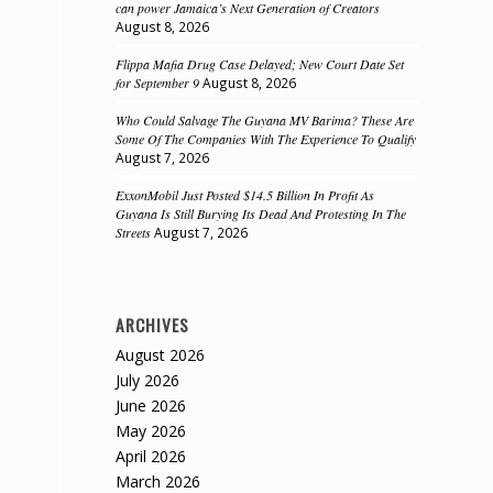
can power Jamaica’s Next Generation of Creators
August 8, 2026
Flippa Mafia Drug Case Delayed; New Court Date Set
for September 9
August 8, 2026
Who Could Salvage The Guyana MV Barima? These Are
Some Of The Companies With The Experience To Qualify
August 7, 2026
ExxonMobil Just Posted $14.5 Billion In Profit As
Guyana Is Still Burying Its Dead And Protesting In The
Streets
August 7, 2026
ARCHIVES
August 2026
July 2026
June 2026
May 2026
April 2026
March 2026