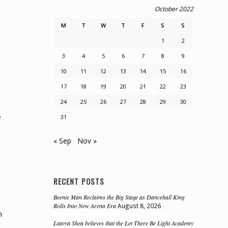
October 2022
M
T
W
T
F
S
S
1
2
3
4
5
6
7
8
9
10
11
12
13
14
15
16
17
18
19
20
21
22
23
24
25
26
27
28
29
30
e
31
« Sep
Nov »
RECENT POSTS
Beenie Man Reclaims the Big Stage as Dancehall King
Rolls Into New Arena Era
August 8, 2026
n
Latoya Shea believes that the Let There Be Light Academy