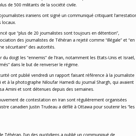
lus de 500 militants de la société civile.
journalistes iraniens ont signé un communiqué critiquant l’arrestatio
 locaux.
cé que “plus de 20 journalistes sont toujours en détention”,
ociation des journalistes de Téhéran a rejeté comme “illégale” et “en
che sécuritaire” des autorités.
r du doigt les “ennemis” de l’Iran, notamment les Etats-Unis et Israël,
rmés” dans le but de renverser le régime.
urité ont publié vendredi un rapport faisant référence à la journaliste
t à la photographe Niloufar Hamedi du journal Shargh, qui avaient
ahsa Amini et sont détenues depuis des semaines.
mouvement de contestation en Iran sont régulièrement organisées
istre canadien Justin Trudeau a défilé à Ottawa pour soutenir les “les
de Téhéran, l’un des quotidiens a publié un communiqué de