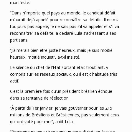
manifesté.
“Dans n’importe quel pays au monde, le candidat défait
m’aurait déjà appelé pour reconnaître sa défaite. Il ne m’a
toujours pas appelé, je ne sais pas s’il va appeler et s’il va
reconnaître” sa défaite, a déclaré Lula s’adressant à ses
partisans.
“J’aimerais bien être juste heureux, mais je suis moitié
heureux, moitié inquiet”, a-t-il insisté.
Le silence du chef de l’Etat sortant était troublant, y
compris sur les réseaux sociaux, ou il est d’habitude très
actif.
C’est la première fois qu’un président brésilien échoue
dans sa tentative de réélection.
“À partir du 1er janvier, je vais gouverner pour les 215
millions de Brésiliens et Brésiliennes, pas seulement ceux
qui ont voté pour moi”, a dit Lula.
“Personne ne veut vivre dans un pays divisé, en état de