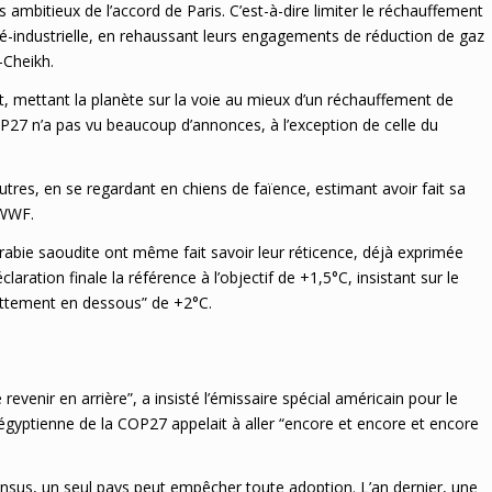
us ambitieux de l’accord de Paris. C’est-à-dire limiter le réchauffement
 pré-industrielle, en rehaussant leurs engagements de réduction de gaz
-Cheikh.
it, mettant la planète sur la voie au mieux d’un réchauffement de
P27 n’a pas vu beaucoup d’annonces, à l’exception de celle du
res, en se regardant en chiens de faïence, estimant avoir fait sa
 WWF.
’Arabie saoudite ont même fait savoir leur réticence, déjà exprimée
aration finale la référence à l’objectif de +1,5°C, insistant sur le
“nettement en dessous” de +2°C.
e revenir en arrière”, a insisté l’émissaire spécial américain pour le
 égyptienne de la COP27 appelait à aller “encore et encore et encore
nsus, un seul pays peut empêcher toute adoption. L’an dernier, une