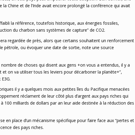
 la Chine et de l’Inde avait encore prolongé la conférence qui avait
aibli la référence, toutefois historique, aux énergies fossiles,
 réduction du charbon sans systèmes de capture” de CO2.
sera regardée de près, alors que certains souhaitent un renforcement
t le pétrole, ou évoquer une date de sortie, note une source
ain nombre de choses qui disent aux gens +on vous a entendus, il y a
 et on va utiliser tous les leviers pour décarboner la planète+”,
k E3G.
riques il y a quelques mois aux petites îles du Pacifique menacées
loppement réclament de leur côté plus d’argent aux pays riches qui
 100 milliards de dollars par an leur aide destinée à la réduction des
se en place d’un mécanisme spécifique pour faire face aux “pertes et
icence des pays riches.