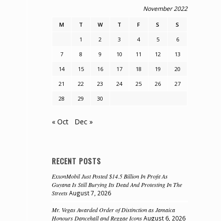
November 2022
M
T
W
T
F
S
S
1
2
3
4
5
6
7
8
9
10
11
12
13
14
15
16
17
18
19
20
21
22
23
24
25
26
27
28
29
30
« Oct
Dec »
RECENT POSTS
ExxonMobil Just Posted $14.5 Billion In Profit As
Guyana Is Still Burying Its Dead And Protesting In The
Streets
August 7, 2026
Mr. Vegas Awarded Order of Distinction as Jamaica
Honours Dancehall and Reggae Icons
August 6, 2026