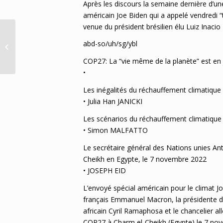
Après les discours la semaine dernière d’un
américain Joe Biden qui a appelé vendredi “
venue du président brésilien élu Luiz Inacio 
‘Miss Chin’ returns home safely in St
abd-so/uh/sg/ybl
James – police Loop Jamaica
COP27: La “vie même de la planète” est en
•
Les inégalités du réchauffement climatique
• Julia Han JANICKI
Les scénarios du réchauffement climatique
• Simon MALFATTO
Le secrétaire général des Nations unies An
Cheikh en Egypte, le 7 novembre 2022
• JOSEPH EID
L’envoyé spécial américain pour le climat Jo
français Emmanuel Macron, la présidente d
africain Cyril Ramaphosa et le chancelier al
COP27 à Charm el-Cheikh (Egypte) le 7 no