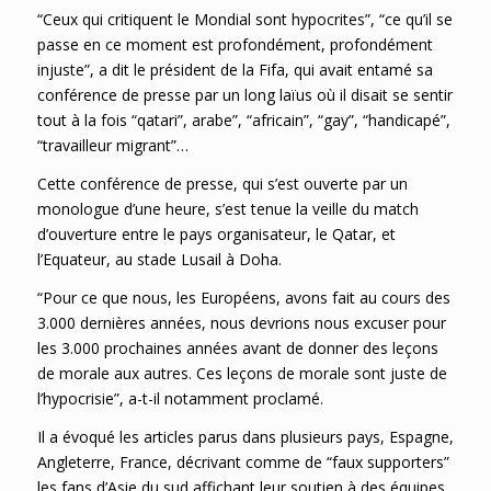
“Ceux qui critiquent le Mondial sont hypocrites”, “ce qu’il se
passe en ce moment est profondément, profondément
injuste”, a dit le président de la Fifa, qui avait entamé sa
conférence de presse par un long laïus où il disait se sentir
tout à la fois “qatari”, arabe”, “africain”, “gay”, “handicapé”,
“travailleur migrant”…
Cette conférence de presse, qui s’est ouverte par un
monologue d’une heure, s’est tenue la veille du match
d’ouverture entre le pays organisateur, le Qatar, et
l’Equateur, au stade Lusail à Doha.
“Pour ce que nous, les Européens, avons fait au cours des
3.000 dernières années, nous devrions nous excuser pour
les 3.000 prochaines années avant de donner des leçons
de morale aux autres. Ces leçons de morale sont juste de
l’hypocrisie”, a-t-il notamment proclamé.
Il a évoqué les articles parus dans plusieurs pays, Espagne,
Angleterre, France, décrivant comme de “faux supporters”
les fans d’Asie du sud affichant leur soutien à des équipes