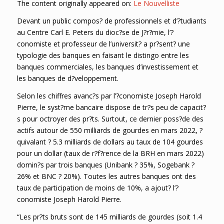
The content originally appeared on:
Le Nouvelliste
Devant un public compos? de professionnels et d’?tudiants
au Centre Carl E. Peters du dioc?se de J?r?mie, l’?
conomiste et professeur de l’universit? a pr?sent? une
typologie des banques en faisant le distingo entre les
banques commerciales, les banques d’investissement et
les banques de d?veloppement.
Selon les chiffres avanc?s par l’?conomiste Joseph Harold
Pierre, le syst?me bancaire dispose de tr?s peu de capacit?
s pour octroyer des pr?ts. Surtout, ce dernier poss?de des
actifs autour de 550 milliards de gourdes en mars 2022, ?
quivalant ? 5.3 milliards de dollars au taux de 104 gourdes
pour un dollar (taux de r?f?rence de la BRH en mars 2022)
domin?s par trois banques (Unibank ? 35%, Sogebank ?
26% et BNC ? 20%). Toutes les autres banques ont des
taux de participation de moins de 10%, a ajout? l’?
conomiste Joseph Harold Pierre.
“Les pr?ts bruts sont de 145 milliards de gourdes (soit 1.4