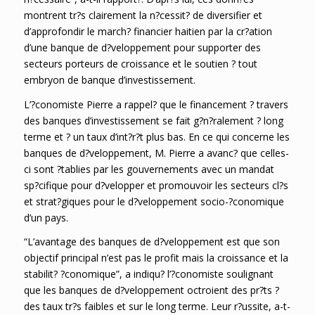
montrent tr?s clairement la n?cessit? de diversifier et
d’approfondir le march? financier haitien par la cr?ation
d’une banque de d?veloppement pour supporter des
secteurs porteurs de croissance et le soutien ? tout
embryon de banque d’investissement.
L’?conomiste Pierre a rappel? que le financement ? travers
des banques d’investissement se fait g?n?ralement ? long
terme et ? un taux d’int?r?t plus bas. En ce qui concerne les
banques de d?veloppement, M. Pierre a avanc? que celles-
ci sont ?tablies par les gouvernements avec un mandat
sp?cifique pour d?velopper et promouvoir les secteurs cl?s
et strat?giques pour le d?veloppement socio-?conomique
d’un pays.
“L’avantage des banques de d?veloppement est que son
objectif principal n’est pas le profit mais la croissance et la
stabilit? ?conomique”, a indiqu? l’?conomiste soulignant
que les banques de d?veloppement octroient des pr?ts ?
des taux tr?s faibles et sur le long terme. Leur r?ussite, a-t-