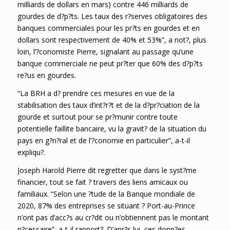
milliards de dollars en mars) contre 446 milliards de
gourdes de d?p?ts. Les taux des r?serves obligatoires des
banques commerciales pour les pr?ts en gourdes et en
dollars sont respectivement de 40% et 53%”, a not?, plus
loin, l’?conomiste Pierre, signalant au passage qu’une
banque commerciale ne peut pr?ter que 60% des d?p?ts
re?us en gourdes.
“La BRH a d? prendre ces mesures en vue de la
stabilisation des taux d’int?r?t et de la d?pr?ciation de la
gourde et surtout pour se pr?munir contre toute
potentielle faillite bancaire, vu la gravit? de la situation du
pays en g?n?ral et de l’?conomie en particulier”, a-t-il
expliqu?.
Joseph Harold Pierre dit regretter que dans le syst?me
financier, tout se fait ? travers des liens amicaux ou
familiaux. “Selon une ?tude de la Banque mondiale de
2020, 87% des entreprises se situant ? Port-au-Prince
n’ont pas d’acc?s au cr?dit ou n’obtiennent pas le montant
n?cessaire”, a-t-il rapport?. D’apr?s lui, ces donn?es