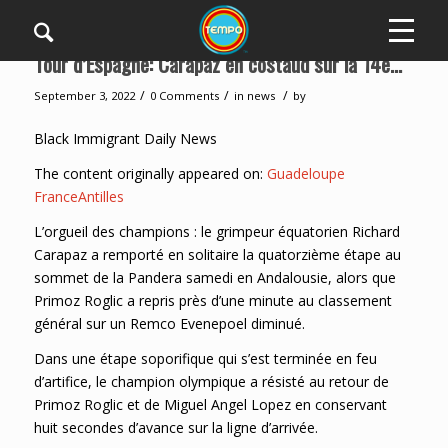
Tour d’Espagne: Carapaz en costaud sur la 14e…
/
/
/
September 3, 2022
0 Comments
in
news
by
Black Immigrant Daily News
The content originally appeared on:
Guadeloupe
FranceAntilles
L’orgueil des champions : le grimpeur équatorien Richard
Carapaz a remporté en solitaire la quatorzième étape au
sommet de la Pandera samedi en Andalousie, alors que
Primoz Roglic a repris près d’une minute au classement
général sur un Remco Evenepoel diminué.
Dans une étape soporifique qui s’est terminée en feu
d’artifice, le champion olympique a résisté au retour de
Primoz Roglic et de Miguel Angel Lopez en conservant
huit secondes d’avance sur la ligne d’arrivée.