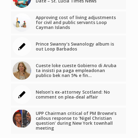
Date – St. Lucia Times News
Approving cost of living adjustments
for civil and public servants Loop
Cayman Islands
Prince Swanny’s Swanology album is
out Loop Barbados
Cueste loke cueste Gobierno di Aruba
ta insisti pa paga empleadonan
publico bek nan 5% e fin…
Nelson’s ex-attorney Scotland: No
comment on plea-deal affair
UPP Chairman critical of PM Browne’s
callous response to ‘Nigel Christian
question’ during New York townhall
meeting