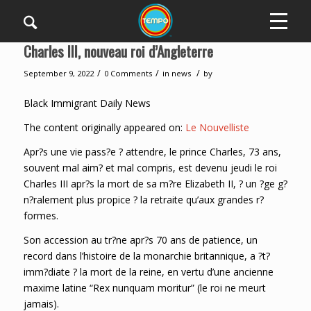
Charles III, nouveau roi d’Angleterre
/
/
/
September 9, 2022
0 Comments
in
news
by
Black Immigrant Daily News
The content originally appeared on:
Le Nouvelliste
Apr?s une vie pass?e ? attendre, le prince Charles, 73 ans,
souvent mal aim? et mal compris, est devenu jeudi le roi
Charles III apr?s la mort de sa m?re Elizabeth II, ? un ?ge g?
n?ralement plus propice ? la retraite qu’aux grandes r?
formes.
Son accession au tr?ne apr?s 70 ans de patience, un
record dans l’histoire de la monarchie britannique, a ?t?
imm?diate ? la mort de la reine, en vertu d’une ancienne
maxime latine “Rex nunquam moritur” (le roi ne meurt
jamais).