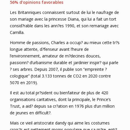
56% d’opinions favorables
Les Britanniques connaissent surtout de lui le naufrage de
son mariage avec la princesse Diana, qui lui a fait un tort
consid?rable dans les ann?es 1990, et son remariage avec
Camilla.
Homme de passions, Charles a occup? au mieux cette tr?s
longue attente, d?fenseur avant l’heure de
l’environnement, amateur de m?decines douces,
passionn? d’urbanisme durable et jardinier inspir? qui parle
? ses arbres. Depuis 2007, il publie son “empreinte ?
cologique” (total 3.133 tonnes de CO2 en 2020 contre
5070 en 2019).
Il est au total pr?sident ou bienfaiteur de plus de 420
organisations caritatives, dont la principale, le Prince’s
Trust, a aid? depuis sa cr?ation en 1976 plus d’un million
de jeunes en difficult?.
Mais ce vieil aristocrate dandy qui aime les costumes
crois?s est nettement moins populaire que sa m?re, enti?