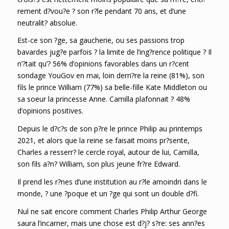
rement d?vou?e ? son r?le pendant 70 ans, et d’une
neutralit? absolue.
Est-ce son ?ge, sa gaucherie, ou ses passions trop
bavardes jug?e parfois ? la limite de l’ing?rence politique ? Il
n’?tait qu’? 56% d’opinions favorables dans un r?cent
sondage YouGov en mai, loin derri?re la reine (81%), son
fils le prince William (77%) sa belle-fille Kate Middleton ou
sa soeur la princesse Anne. Camilla plafonnait ? 48%
d’opinions positives.
Depuis le d?c?s de son p?re le prince Philip au printemps
2021, et alors que la reine se faisait moins pr?sente,
Charles a resserr? le cercle royal, autour de lui, Camilla,
son fils a?n? William, son plus jeune fr?re Edward.
Il prend les r?nes d’une institution au r?le amoindri dans le
monde, ? une ?poque et un ?ge qui sont un double d?fi.
Nul ne sait encore comment Charles Philip Arthur George
saura l’incarner, mais une chose est d?j? s?re: ses ann?es