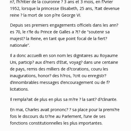
n?, l’h?ritier de la couronne ? 3 ans et 3 mois, en f?vrier
1952, lorsque la princesse Elisabeth, 25 ans, ?tait devenue
reine ? la mort de son p?re George VI.
Depuis ses premiers engagements officiels dans les ann?
es 70, le r?le du Prince de Galles a ?t? de “soutenir sa
majest? la Reine, en tant que point focal de la fiert?
nationale”.
Il a donc accueilli en son nom les dignitaires au Royaume
Uni, particip? aux d?ners d’Etat, voyag? dans une centaine
de pays, remis des milliers de d?corations, couru les
inaugurations, honor? des h?ros, ?crit ou enregistr?
d’innombrables messages d’encouragement ou de f?
licitations.
Il rempla?ait de plus en plus sa m?re ? la sant? d?clinante.
En mai, Charles avait prononc? ? sa place pour la premi?re
fois le discours du tr?ne au Parlement, l’une de ses
fonctions constitutionnelles les plus importantes.