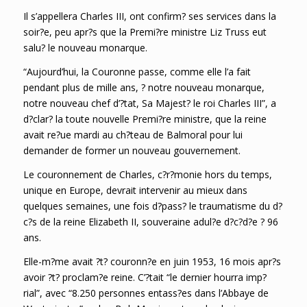
Il s’appellera Charles III, ont confirm? ses services dans la
soir?e, peu apr?s que la Premi?re ministre Liz Truss eut
salu? le nouveau monarque.
“Aujourd’hui, la Couronne passe, comme elle l’a fait
pendant plus de mille ans, ? notre nouveau monarque,
notre nouveau chef d’?tat, Sa Majest? le roi Charles III”, a
d?clar? la toute nouvelle Premi?re ministre, que la reine
avait re?ue mardi au ch?teau de Balmoral pour lui
demander de former un nouveau gouvernement.
Le couronnement de Charles, c?r?monie hors du temps,
unique en Europe, devrait intervenir au mieux dans
quelques semaines, une fois d?pass? le traumatisme du d?
c?s de la reine Elizabeth II, souveraine adul?e d?c?d?e ? 96
ans.
Elle-m?me avait ?t? couronn?e en juin 1953, 16 mois apr?s
avoir ?t? proclam?e reine. C’?tait “le dernier hourra imp?
rial”, avec “8.250 personnes entass?es dans l’Abbaye de