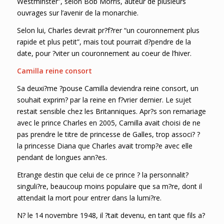
Westminster”, selon Bob Morris, auteur de plusieurs
ouvrages sur l’avenir de la monarchie.
Selon lui, Charles devrait pr?f?rer “un couronnement plus
rapide et plus petit”, mais tout pourrait d?pendre de la
date, pour ?viter un couronnement au coeur de l’hiver.
Camilla reine consort
Sa deuxi?me ?pouse Camilla deviendra reine consort, un
souhait exprim? par la reine en f?vrier dernier. Le sujet
restait sensible chez les Britanniques. Apr?s son remariage
avec le prince Charles en 2005, Camilla avait choisi de ne
pas prendre le titre de princesse de Galles, trop associ? ?
la princesse Diana que Charles avait tromp?e avec elle
pendant de longues ann?es.
Etrange destin que celui de ce prince ? la personnalit?
singuli?re, beaucoup moins populaire que sa m?re, dont il
attendait la mort pour entrer dans la lumi?re.
N? le 14 novembre 1948, il ?tait devenu, en tant que fils a?