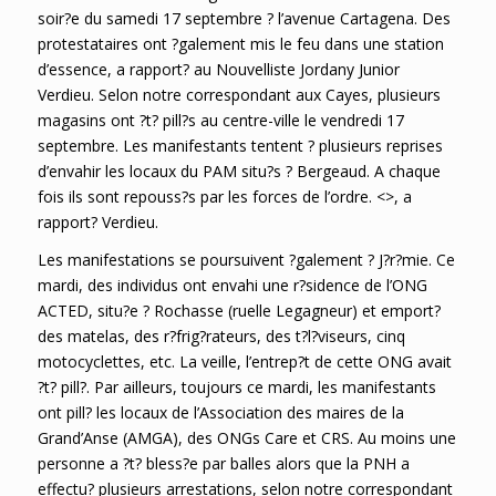
soir?e du samedi 17 septembre ? l’avenue Cartagena. Des
protestataires ont ?galement mis le feu dans une station
d’essence, a rapport? au Nouvelliste Jordany Junior
Verdieu. Selon notre correspondant aux Cayes, plusieurs
magasins ont ?t? pill?s au centre-ville le vendredi 17
septembre. Les manifestants tentent ? plusieurs reprises
d’envahir les locaux du PAM situ?s ? Bergeaud. A chaque
fois ils sont repouss?s par les forces de l’ordre. <>, a
rapport? Verdieu.
Les manifestations se poursuivent ?galement ? J?r?mie. Ce
mardi, des individus ont envahi une r?sidence de l’ONG
ACTED, situ?e ? Rochasse (ruelle Legagneur) et emport?
des matelas, des r?frig?rateurs, des t?l?viseurs, cinq
motocyclettes, etc. La veille, l’entrep?t de cette ONG avait
?t? pill?. Par ailleurs, toujours ce mardi, les manifestants
ont pill? les locaux de l’Association des maires de la
Grand’Anse (AMGA), des ONGs Care et CRS. Au moins une
personne a ?t? bless?e par balles alors que la PNH a
effectu? plusieurs arrestations, selon notre correspondant