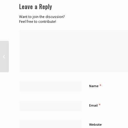
Leave a Reply
Want to join the discussion?
Feel free to contribute!
Chaguanas maxi-taxi
drivers want to meet
Finance Ministry
*
Name
*
Email
Website