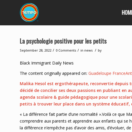
HOM
La psychologie positive pour les petits
/
/
/
September 28, 2022
0 Comments
in
news
by
Black Immigrant Daily News
The content originally appeared on:
Guadeloupe FranceAnti
Malika Hesol est ergothérapeute, reconvertie depuis t
décidé de concilier ses deux passions en publiant en a
agenda scolaire & guide pédagogique pour une scolarité
petits à trouver leur place dans un système éducatif, q
« La différence fait partie d’une normalité ».Voilà ce que
comprendre aux parents et apprendre aux enfants qui se h
la différence n’empêche pas d’avoir des amis, d’évoluer, de