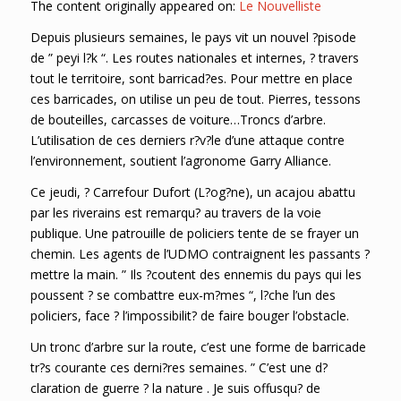
The content originally appeared on:
Le Nouvelliste
Depuis plusieurs semaines, le pays vit un nouvel ?pisode
de ” peyi l?k “. Les routes nationales et internes, ? travers
tout le territoire, sont barricad?es. Pour mettre en place
ces barricades, on utilise un peu de tout. Pierres, tessons
de bouteilles, carcasses de voiture…Troncs d’arbre.
L’utilisation de ces derniers r?v?le d’une attaque contre
l’environnement, soutient l’agronome Garry Alliance.
Ce jeudi, ? Carrefour Dufort (L?og?ne), un acajou abattu
par les riverains est remarqu? au travers de la voie
publique. Une patrouille de policiers tente de se frayer un
chemin. Les agents de l’UDMO contraignent les passants ?
mettre la main. ” Ils ?coutent des ennemis du pays qui les
poussent ? se combattre eux-m?mes “, l?che l’un des
policiers, face ? l’impossibilit? de faire bouger l’obstacle.
Un tronc d’arbre sur la route, c’est une forme de barricade
tr?s courante ces derni?res semaines. ” C’est une d?
claration de guerre ? la nature . Je suis offusqu? de