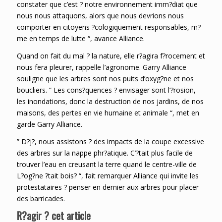
constater que c’est ? notre environnement imm?diat que
nous nous attaquons, alors que nous devrions nous
comporter en citoyens ?cologiquement responsables, m?
me en temps de lutte “, avance Alliance.
Quand on fait du mal ? la nature, elle r?agira f?rocement et
nous fera pleurer, rappelle l’agronome. Garry Alliance
souligne que les arbres sont nos puits d’oxyg?ne et nos
boucliers. ” Les cons?quences ? envisager sont l’?rosion,
les inondations, donc la destruction de nos jardins, de nos
maisons, des pertes en vie humaine et animale “, met en
garde Garry Alliance.
” D?j?, nous assistons ? des impacts de la coupe excessive
des arbres sur la nappe phr?atique. C’?tait plus facile de
trouver l’eau en creusant la terre quand le centre-ville de
L?og?ne ?tait bois? “, fait remarquer Alliance qui invite les
protestataires ? penser en dernier aux arbres pour placer
des barricades.
R?agir ? cet article